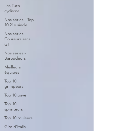
Les Tuto
cyclisme
Nos séries - Top
10 21e siècle
Nos séries -
Coureurs sans
GT
Nos séries -
Baroudeurs
Meilleurs
équipes
Top 10
grimpeurs
Top 10 pavé
Top 10
sprinteurs
Top 10 rouleurs
Giro d'Italia