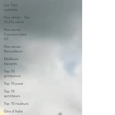
Les Tuto
cyclisme
Nos séries - Top
10 21e siècle
Nos séries -
Coureurs sans
GT
Nos séries -
Baroudeurs
Meilleurs
équipes
Top 10
grimpeurs
Top 10 pavé
Top 10
sprinteurs
Top 10 rouleurs
Giro d'Italia