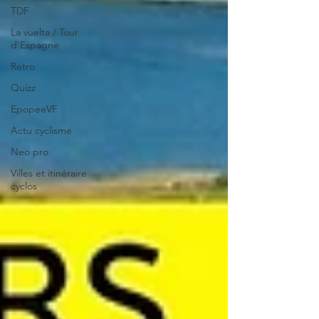
TDF
La vuelta / Tour
d'Espagne
Rétro
Quizz
EpopeeVF
Actu cyclisme
Neo pro
Villes et itinéraire
cyclos