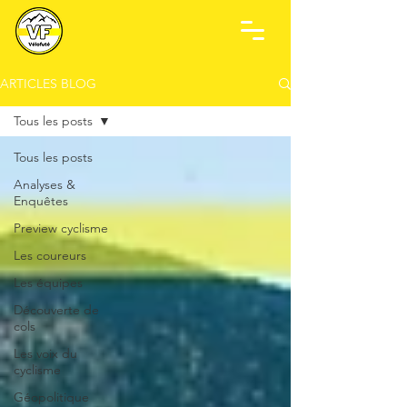
ARTICLES BLOG
Tous les posts
Tous les posts
Analyses &
Enquêtes
Preview cyclisme
Les coureurs
Les équipes
Découverte de
cols
Les voix du
cyclisme
Géopolitique