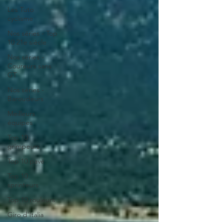
Les Tuto
cyclisme
Nos séries - Top
10 21e siècle
Nos séries -
Coureurs sans
GT
Nos séries -
Baroudeurs
Meilleurs
équipes
Top 10
grimpeurs
Top 10 pavé
Top 10
sprinteurs
Top 10 rouleurs
Giro d'Italia