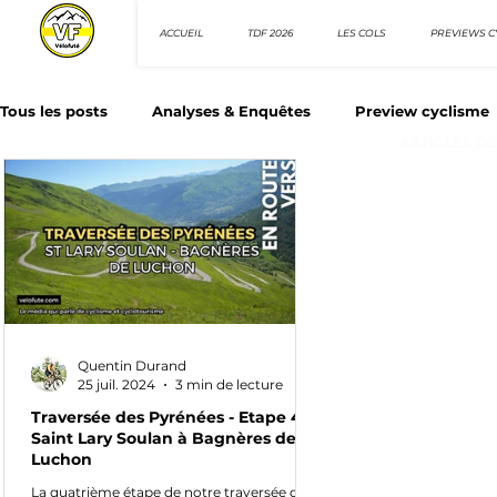
ACCUEIL
TDF 2026
LES COLS
PREVIEWS C
Tous les posts
Analyses & Enquêtes
Preview cyclisme
ARTICLES D
Les Tuto cyclisme
Nos séries - Top 10 21e siècle
N
Top 10 sprinteurs
Top 10 rouleurs
Giro d'Italia
Quentin Durand
Villes et itinéraire cyclos
25 juil. 2024
3 min de lecture
Traversée des Pyrénées - Etape 4 :
Saint Lary Soulan à Bagnères de
Luchon
La quatrième étape de notre traversée des