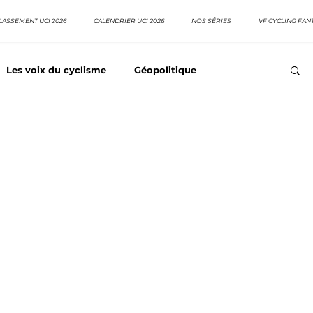
LASSEMENT UCI 2026
CALENDRIER UCI 2026
NOS SÉRIES
VF CYCLING FAN
Les voix du cyclisme
Géopolitique
Meilleurs équipes
Top 10 grimpeurs
Top 10 pavé
EpopeeVF
Actu cyclisme
Neo pro