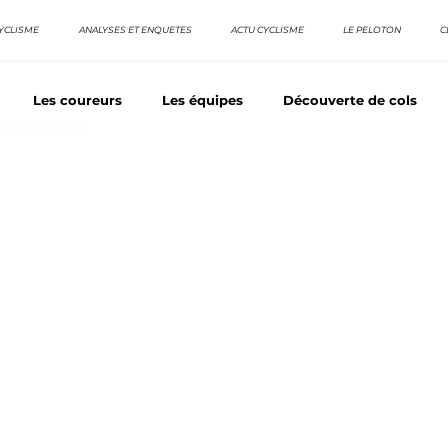
YCLISME
ANALYSES ET ENQUETES
ACTU CYCLISME
LE PELOTON
C
Les coureurs
Les équipes
Découverte de cols
E CYCLISMES
os séries - Coureurs sans GT
Nos séries - Baroudeurs
TDF
La vuelta / Tour d'Espagne
Rétro
Quizz