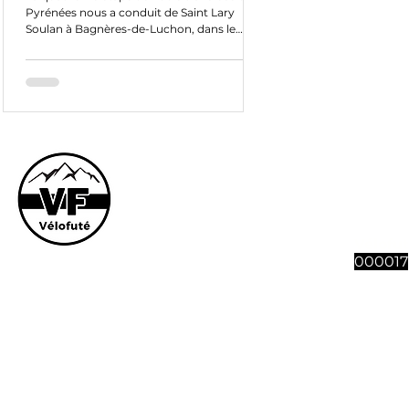
Pyrénées nous a conduit de Saint Lary
Soulan à Bagnères-de-Luchon, dans le
département de la...
Le site et son co
vous souhaitez n
abonnement à 4 n
Vélofut
000017