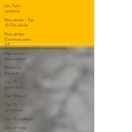
Les Tuto
cyclisme
Nos séries - Top
10 21e siècle
Nos séries -
Coureurs sans
GT
Nos séries -
Baroudeurs
Meilleurs
équipes
Top 10
grimpeurs
Top 10 pavé
Top 10
sprinteurs
Top 10 rouleurs
Giro d'Italia