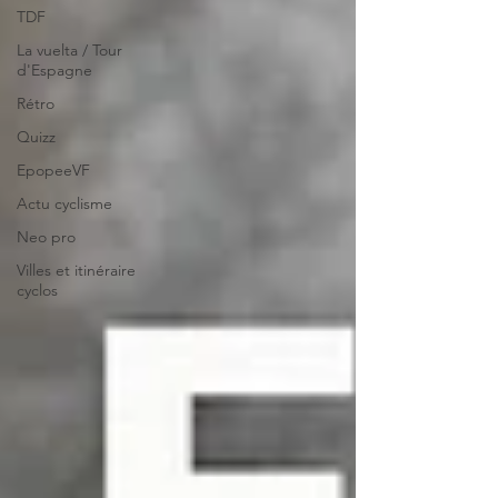
TDF
La vuelta / Tour
d'Espagne
Rétro
Quizz
EpopeeVF
Actu cyclisme
Neo pro
Villes et itinéraire
cyclos