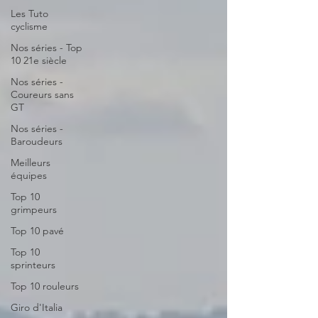
Les Tuto
cyclisme
Nos séries - Top
10 21e siècle
Nos séries -
Coureurs sans
GT
Nos séries -
Baroudeurs
Meilleurs
équipes
Top 10
grimpeurs
Top 10 pavé
Top 10
sprinteurs
Top 10 rouleurs
Giro d'Italia