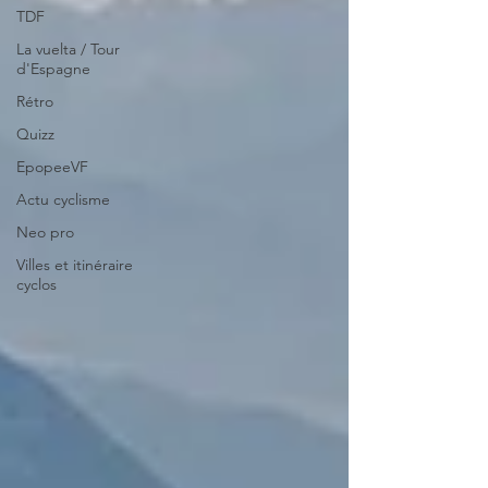
TDF
La vuelta / Tour
d'Espagne
Rétro
Quizz
EpopeeVF
Actu cyclisme
Neo pro
Villes et itinéraire
cyclos