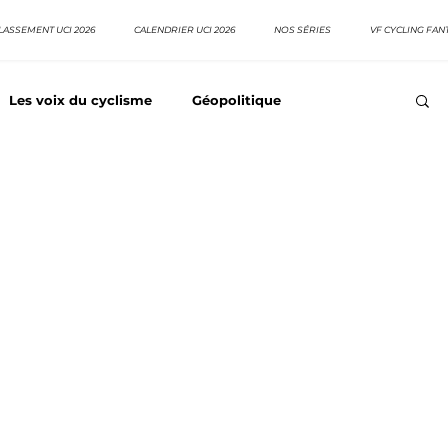
LASSEMENT UCI 2026
CALENDRIER UCI 2026
NOS SÉRIES
VF CYCLING FAN
Les voix du cyclisme
Géopolitique
Meilleurs équipes
Top 10 grimpeurs
Top 10 pavé
EpopeeVF
Actu cyclisme
Neo pro