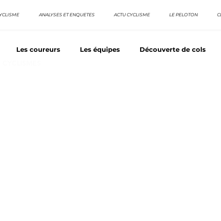
YCLISME
ANALYSES ET ENQUETES
ACTU CYCLISME
LE PELOTON
C
Les coureurs
Les équipes
Découverte de cols
E CYCLISMES
os séries - Coureurs sans GT
Nos séries - Baroudeurs
TDF
La vuelta / Tour d'Espagne
Rétro
Quizz