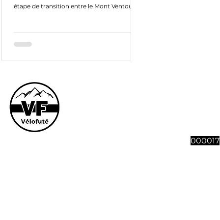
étape de transition entre le Mont Ventoux
et l'étape du...
Le site et son co
vous souhaitez n
abonnement à 4 n
Vélofut
000017