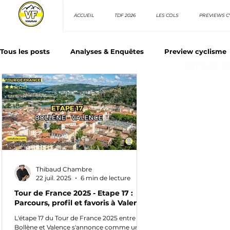
ACCUEIL
TDF 2026
LES COLS
PREVIEWS C
Tous les posts
Analyses & Enquêtes
Preview cyclisme
ARTICLES D
Les Tuto cyclisme
Nos séries - Top 10 21e siècle
N
Top 10 sprinteurs
Top 10 rouleurs
Giro d'Italia
Thibaud Chambre
Villes et itinéraire cyclos
22 juil. 2025
6 min de lecture
Tour de France 2025 - Etape 17 :
Parcours, profil et favoris à Valence
L'étape 17 du Tour de France 2025 entre
Bollène et Valence s'annonce comme une