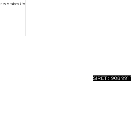
rats Arabes Unis
ntenu sont 100% gratuits mais nécessitent un gros travail
ous soutenir, vous pouvez
souscrire à notre magazine dig
uméros est disponible. Merci de votre soutien.
é - Association déclarée depuis 2021 -
SIRET : 908 991 