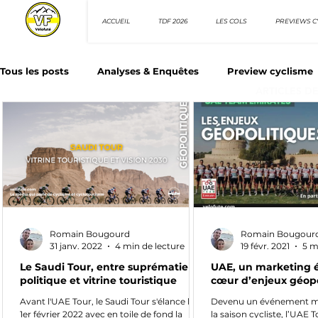
ACCUEIL
TDF 2026
LES COLS
PREVIEWS C
Tous les posts
Analyses & Enquêtes
Preview cyclisme
ARTICLES D
Les Tuto cyclisme
Nos séries - Top 10 21e siècle
N
Top 10 sprinteurs
Top 10 rouleurs
Giro d'Italia
Romain Bougourd
Romain Bougour
Villes et itinéraire cyclos
31 janv. 2022
4 min de lecture
19 févr. 2021
5 m
Le Saudi Tour, entre suprématie
UAE, un marketing 
politique et vitrine touristique
cœur d’enjeux géopo
Avant l'UAE Tour, le Saudi Tour s'élance le
Devenu un événement ma
1er février 2022 avec en toile de fond la
la saison cycliste, l’UAE 