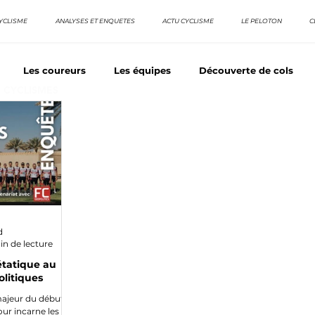
YCLISME
ANALYSES ET ENQUETES
ACTU CYCLISME
LE PELOTON
C
Les coureurs
Les équipes
Découverte de cols
E CYCLISMES
os séries - Coureurs sans GT
Nos séries - Baroudeurs
TDF
La vuelta / Tour d'Espagne
Rétro
Quizz
d
in de lecture
étatique au
litiques
jeur du début de
Tour incarne les