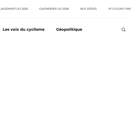
LASSEMENT UCI 2026
CALENDRIER UCI 2026
NOS SÉRIES
VF CYCLING FAN
Les voix du cyclisme
Géopolitique
Meilleurs équipes
Top 10 grimpeurs
Top 10 pavé
EpopeeVF
Actu cyclisme
Neo pro