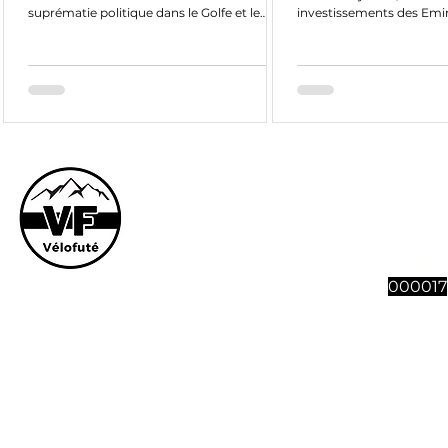
suprématie politique dans le Golfe et le
investissements des Emi
tourisme
dans le...
Le site et son co
vous souhaitez n
abonnement à 4 n
Vélofut
000017