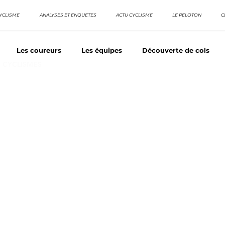
YCLISME
ANALYSES ET ENQUETES
ACTU CYCLISME
LE PELOTON
C
Les coureurs
Les équipes
Découverte de cols
E CYCLISMES
os séries - Coureurs sans GT
Nos séries - Baroudeurs
TDF
La vuelta / Tour d'Espagne
Rétro
Quizz