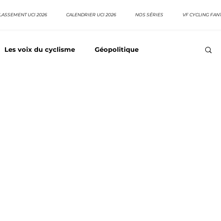
LASSEMENT UCI 2026
CALENDRIER UCI 2026
NOS SÉRIES
VF CYCLING FAN
Les voix du cyclisme
Géopolitique
Meilleurs équipes
Top 10 grimpeurs
Top 10 pavé
EpopeeVF
Actu cyclisme
Neo pro