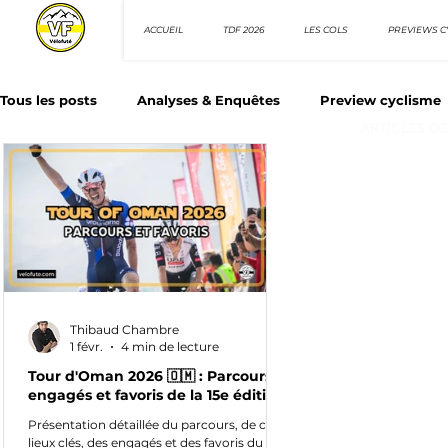
ACCUEIL
TDF 2026
LES COLS
PREVIEWS C
Tous les posts
Analyses & Enquêtes
Preview cyclisme
ARTICLES D
Les Tuto cyclisme
Nos séries - Top 10 21e siècle
N
Top 10 sprinteurs
Top 10 rouleurs
Giro d'Italia
Thibaud Chambre
Villes et itinéraire cyclos
1 févr.
4 min de lecture
Tour d'Oman 2026 🇴🇲 : Parcours,
engagés et favoris de la 15e édition
Présentation détaillée du parcours, de ces
lieux clés, des engagés et des favoris du