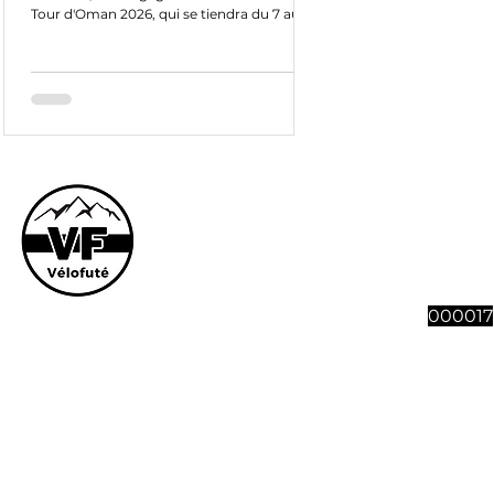
Tour d'Oman 2026, qui se tiendra du 7 au 11
février prochain. Adam Yates y remettra
son titre en jeu et tentera de s'assurer un
troisième succès sur l'épreuve du Golfe
persique, en autant de participation. Date
du Tour d'Oman 2026 : 7 au 11 février 2026
Diffusion TV / Retransmission TV :
Eurosport Max et Oman Sport TV (chaine
Youtube) Avant de prendre le départ de la
Le site et son co
quinzième édition du Tou
vous souhaitez n
abonnement à 4 n
Vélofut
000017