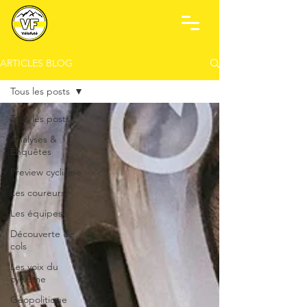
ARTICLES BLOG
Tous les posts
Tous les posts
Analyses &
Enquêtes
Preview cyclisme
Les coureurs
Les équipes
Découverte de
cols
Les voix du
cyclisme
Géopolitique