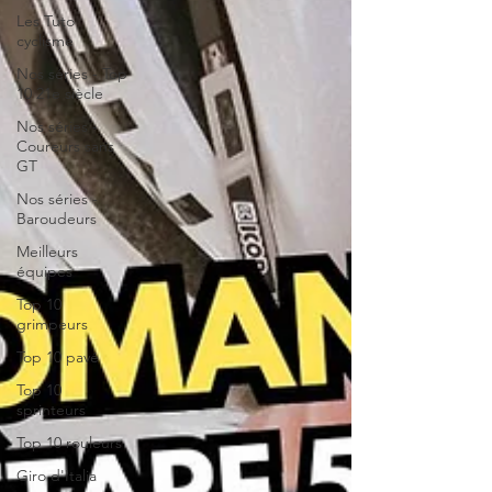
Les Tuto
cyclisme
Nos séries - Top
10 21e siècle
Nos séries -
Coureurs sans
GT
Nos séries -
Baroudeurs
Meilleurs
équipes
Top 10
grimpeurs
Top 10 pavé
Top 10
sprinteurs
Top 10 rouleurs
Giro d'Italia