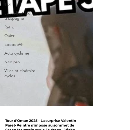
TDF
La vuelta / Tour
d'Espagne
Rétro
Quizz
EpopeeVF
Actu cyclisme
Neo pro
Villes et itinéraire
cyclos
Tour d'Oman 2025 - La surprise Valentin