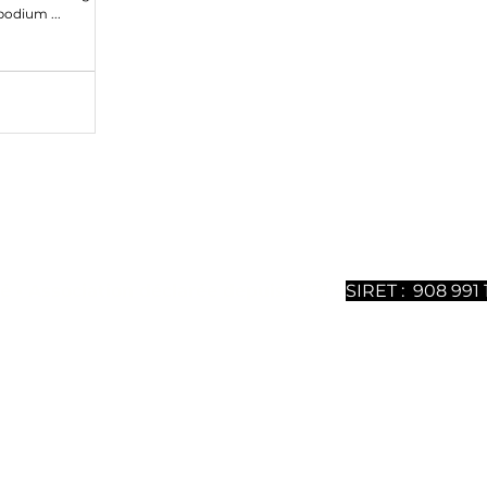
 podium ...
ntenu sont 100% gratuits mais nécessitent un gros travail
ous soutenir, vous pouvez
souscrire à notre magazine dig
uméros est disponible. Merci de votre soutien.
é - Association déclarée depuis 2021 -
SIRET : 908 991 