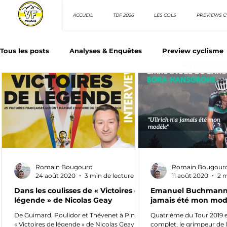
ACCUEIL
TDF 2026
LES COLS
PREVIEWS C
Tous les posts
Analyses & Enquêtes
Preview cyclisme
ARTICLES D
Les Tuto cyclisme
Nos séries - Top 10 21e siècle
N
Top 10 sprinteurs
Top 10 rouleurs
Giro d'Italia
Romain Bougourd
Romain Bougour
Villes et itinéraire cyclos
24 août 2020
3 min de lecture
11 août 2020
2 m
Dans les coulisses de « Victoires de
Emanuel Buchmann : 
légende » de Nicolas Geay
jamais été mon mod
De Guimard, Poulidor et Thévenet à Pinot,
Quatrième du Tour 2019 e
« Victoires de légende » de Nicolas Geay
complet, le grimpeur de