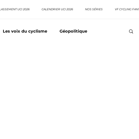
LASSEMENT UCI 2026
CALENDRIER UCI 2026
NOS SÉRIES
VF CYCLING FAN
Les voix du cyclisme
Géopolitique
Meilleurs équipes
Top 10 grimpeurs
Top 10 pavé
EpopeeVF
Actu cyclisme
Neo pro