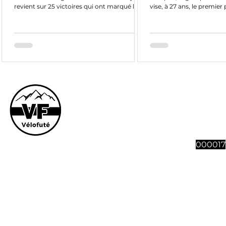
revient sur 25 victoires qui ont marqué le
vise, à 27 ans, le premier
Tour de France
Le site et son co
vous souhaitez n
abonnement à 4 n
Vélofut
000017