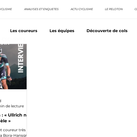
YCLISME
ANALYSES ET ENQUETES
ACTU CYCLISME
LE PELOTON
C
Les coureurs
Les équipes
Découverte de cols
E CYCLISMES
os séries - Coureurs sans GT
Nos séries - Baroudeurs
TDF
La vuelta / Tour d'Espagne
Rétro
Quizz
d
in de lecture
« Ullrich n'a
èle »
t coureur très
 la Bora-Hansgrohe