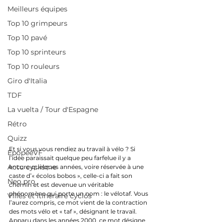
Meilleurs équipes
Top 10 grimpeurs
Top 10 pavé
Top 10 sprinteurs
Top 10 rouleurs
Giro d'Italia
TDF
La vuelta / Tour d'Espagne
Rétro
Quizz
Et si vous vous rendiez au travail à vélo ? Si 
EpopeeVF
l’idée paraissait quelque peu farfelue il y a 
Actu cyclisme
encore quelques années, voire réservée à une 
caste d’« écolos bobos », celle-ci a fait son 
Neo pro
chemin et est devenue un véritable 
phénomène qui porte un nom : le vélotaf. Vous 
Villes et itinéraire cyclos
l’aurez compris, ce mot vient de la contraction 
des mots vélo et « taf », désignant le travail. 
Apparu dans les années 2000, ce mot désigne 