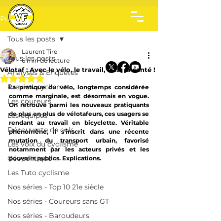
Post
Tous les posts
Laurent Tire
Tous les posts
6 min de lecture
Vélotaf : Avec le vélo, le travail, c’est la santé !
Analyses & Enquêtes
Noté NaN étoiles sur 5.
Preview cyclisme
La pratique du vélo, longtemps considérée 
comme marginale, est désormais en vogue. 
Les coureurs
On retrouve parmi les nouveaux pratiquants 
de plus en plus de vélotafeurs, ces usagers se 
Les équipes
rendant au travail en bicyclette. Véritable 
Découverte de cols
phénomène, il s’inscrit dans une récente 
mutation du transport urbain, favorisé 
Les voix du cyclisme
notamment par les acteurs privés et les 
Géopolitique
pouvoirs publics. Explications.
Les Tuto cyclisme
Nos séries - Top 10 21e siècle
Nos séries - Coureurs sans GT
Nos séries - Baroudeurs