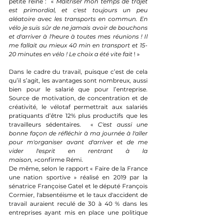
petite reine :  « 
Maîtriser mon temps de trajet 
est primordial, et c'est toujours un peu 
aléatoire avec les transports en commun. En 
vélo je suis sûr de ne jamais avoir de bouchons 
et d'arriver à l'heure à toutes mes réunions ! Il 
me fallait au mieux 40 min en transport et 15-
20 minutes en vélo ! Le choix a été vite fait
 ! »
Dans le cadre du travail, puisque c’est de cela 
qu’il s’agit, les avantages sont nombreux, aussi 
bien pour le salarié que pour l’entreprise. 
Source de motivation, de concentration et de 
créativité, le vélotaf permettrait aux salariés 
pratiquants d’être 12% plus productifs que les 
travailleurs sédentaires.  « 
C'est aussi une 
bonne façon de réfléchir à ma journée à l'aller 
pour m'organiser avant d'arriver et de me 
vider l'esprit en rentrant à la 
maison, »
confirme Rémi.
De même, selon le rapport « Faire de la France 
une nation sportive » réalisé en 2019 par la 
sénatrice Françoise Gatel et le député François 
Cormier, l'absentéisme et le taux d'accident de 
travail auraient reculé de 30 à 40 % dans les 
entreprises ayant mis en place une politique 