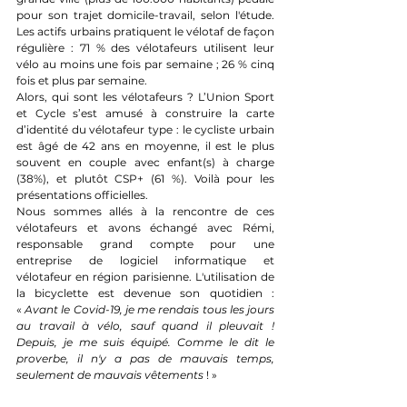
pour son trajet domicile-travail, selon l'étude. 
Les actifs urbains pratiquent le vélotaf de façon 
régulière : 71 % des vélotafeurs utilisent leur 
vélo au moins une fois par semaine ; 26 % cinq 
fois et plus par semaine.
Alors, qui sont les vélotafeurs ? L’Union Sport 
et Cycle s’est amusé à construire la carte 
d’identité du vélotafeur type : le cycliste urbain 
est âgé de 42 ans en moyenne, il est le plus 
souvent en couple avec enfant(s) à charge 
(38%), et plutôt CSP+ (61 %). Voilà pour les 
présentations officielles. 
Nous sommes allés à la rencontre de ces 
vélotafeurs et avons échangé avec Rémi, 
responsable grand compte pour une 
entreprise de logiciel informatique et 
vélotafeur en région parisienne. L'utilisation de 
la bicyclette est devenue son quotidien : 
« 
Avant le Covid-19, je me rendais tous les jours 
au travail à vélo, sauf quand il pleuvait ! 
Depuis, je me suis équipé. Comme le dit le 
proverbe, il n'y a pas de mauvais temps, 
seulement de mauvais vêtements
 ! »