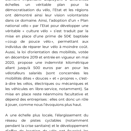
échelles un véritable plan pour la 
démocratisation du vélo, l’Etat et les régions 
ont démontré ainsi leur vision volontariste 
dans ce domaine. Ainsi, l’adoption d’un « Plan 
national vélo » par l’Etat pour développer une 
véritable « culture vélo » s’est traduit par la 
mise en place d’une prime de 50€ baptisée 
« coup de pouce vélo », permettant aux 
individus de réparer leur vélo à moindre coût. 
Aussi, la loi d'orientation des mobilités, votée 
en décembre 2019 et entrée en vigueur en mai 
2020, propose une indemnité kilométrique 
allant jusqu'à 500 euros par an pour les 
vélotafeurs salariés (sont concernées les 
mobilités dites « douces » et « propres », c'est-
à-dire les vélos, électriques ou mécaniques et 
les véhicules en libre-service, notamment). Sa 
mise en place reste néanmoins facultative et 
dépend des entreprises : elles ont donc un rôle 
à jouer, comme nous l’évoquions plus haut. 
A une échelle plus locale, l’élargissement du 
réseau de pistes cyclables (notamment 
pendant la crise sanitaire) et le développement 
d’offre de location de vélo ont favorisé les 