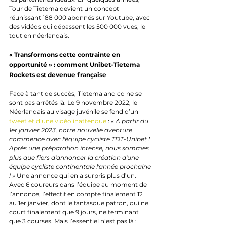
Tour de Tietema devient un concept 
réunissant 188 000 abonnés sur Youtube, avec 
des vidéos qui dépassent les 500 000 vues, le 
tout en néerlandais.
« Transformons cette contrainte en 
opportunité » : comment Unibet-Tietema 
Rockets est devenue française
Face à tant de succès, Tietema and co ne se 
sont pas arrêtés là. Le 9 novembre 2022, le 
Néerlandais au visage juvénile se fend d’un 
tweet et d’une vidéo inattendue 
: « 
A partir du 
1er janvier 2023, notre nouvelle aventure 
commence avec l'équipe cycliste TDT-Unibet ! 
Après une préparation intense, nous sommes 
plus que fiers d'annoncer la création d'une 
équipe cycliste continentale l'année prochaine 
!
 » Une annonce qui en a surpris plus d’un. 
Avec 6 coureurs dans l’équipe au moment de 
l’annonce, l’effectif en compte finalement 12 
au 1er janvier, dont le fantasque patron, qui ne 
court finalement que 9 jours, ne terminant 
que 3 courses. Mais l’essentiel n’est pas là : 