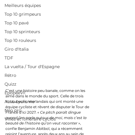
Meilleurs équipes
Top 10 grimpeurs
Top 10 pavé
Top 10 sprinteurs
Top 10 rouleurs
Giro d'Italia
TDF
La vuelta / Tour d'Espagne
Rétro
Quizz
C’est une histoire peu banale, comme on les 
EpopeeVF
aime dans le monde du sport. Celle de trois 
Actu cyclisme
Youtubeurs néerlandais qui ont monté une 
équipe cycliste et rêvent de disputer le Tour de 
Neo pro
France d’ici 2027. « 
Ce pitch paraît dingue 
quand j’en parle autour de moi, mais c’est la 
Villes et itinéraire cyclos
beauté de l’histoire qu’on veut raconter
 », 
confie Benjamin Abitbol, qui a récemment 
rejoint l’aventure, après deux ans au sein de 