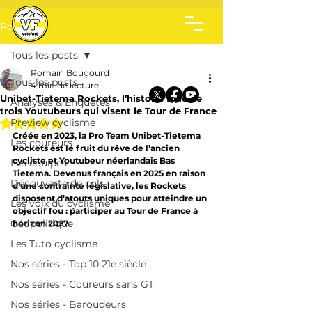
Post
Tous les posts
Romain Bougourd
Tous les posts
4 min de lecture
Unibet-Tietema Rockets, l’histoire folle de
Analyses & Enquêtes
trois Youtubeurs qui visent le Tour de France
Noté NaN étoiles sur 5.
Preview cyclisme
Créée en 2023, la Pro Team Unibet-Tietema 
Les coureurs
Rockets est le fruit du rêve de l’ancien 
cycliste et Youtubeur néerlandais Bas 
Les équipes
Tietema. Devenus français en 2025 en raison 
Découverte de cols
d’une contrainte législative, les Rockets 
disposent d’atouts uniques pour atteindre un 
Les voix du cyclisme
objectif fou : participer au Tour de France à 
Géopolitique
horizon 2027.
Les Tuto cyclisme
Nos séries - Top 10 21e siècle
Nos séries - Coureurs sans GT
Nos séries - Baroudeurs