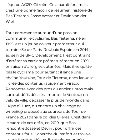
l’équipe AG2R-Citroën. Cela paraît fou, mais 
c’est une bonne façon de résumer l’histoire de 
Bas Tietema, Josse Wester et Devin van der 
Wiel.
Tout commence autour d’une passion 
commune : le cyclisme. Bas Tietema, né en 
1995, est un jeune coureur prometteur qui 
termine 3e de Paris-Roubaix Espoirs en 2014 
au sein de BMC Development. Il est contraint 
d’arrêter sa carrière prématurément en 2019 
en raison d’allergies cutanées. Mais il ne quitte 
pas le cyclisme pour autant : il lance une 
chaîne Youtube, Tour de Tietema, dans laquelle 
il crée des contenus rapidement viraux. 
Rencontre avec des pros ou anciens pros mais 
surtout défis décalés : monter le Ventoux en 
vélo de ville, dépasser le plus de monde dans 
l’Alpe d’Huez, ou encore un challenge de 
wheeling
 proposé aux coureurs du Tour de 
France 2021 dans le col des Glières. C’est dans 
le cadre de ces défis, en 2019, que Bas 
rencontre Josse et Devin : pour offrir ces 
contenus fous, il cherche du renfort et trouve 
les partenaires idéaux. En quelques années, 