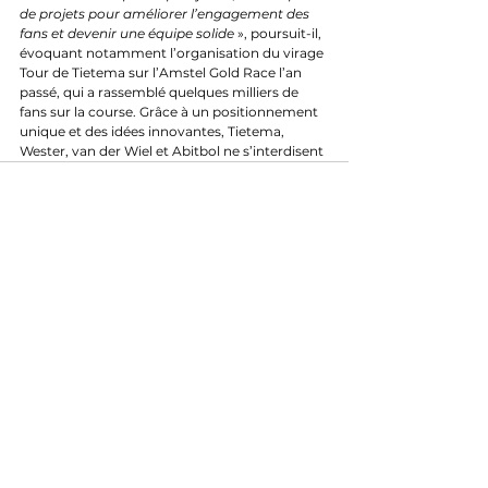
de projets pour améliorer l’engagement des 
fans et devenir une équipe solide
 », poursuit-il, 
évoquant notamment l’organisation du virage 
Tour de Tietema sur l’Amstel Gold Race l’an 
passé, qui a rassemblé quelques milliers de 
fans sur la course. Grâce à un positionnement 
unique et des idées innovantes, Tietema, 
Wester, van der Wiel et Abitbol ne s’interdisent 
pas de rêver grand. « 
L’objectif affirmé de 
l’équipe est de faire partie du top 15 mondial à 
horizon 5 ans et de participer au Tour de 
France
 », affirme le Français. 
Cet objectif, nombreux l’ont fixé, peu l’ont 
atteint. Mais force est de constater que ce 
projet, qui semble « dingue », comme le dit 
Abitbol, est concret et dispose de solides 
arguments. Le recrutement du Français, qui a 
grandement contribué au redressement 
d’AG2R, est un signe de la capacité des 
Néerlandais de s’entourer des bonnes 
personnes. Les Rockets sont d'ailleurs déjà 
invités à leur premier Monument, avec Paris-
Roubaix dès cette année. Et les résultats 
semblent valider les choix de Tietema and co, 