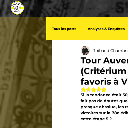
ACCUEIL
TDF 2026
LES COLS
PREVIEWS C
Tous les posts
Analyses & Enquêtes
Thibaud Chambr
Les voix du cyclisme
Géopolit
Tour Auve
(Critérium
Nos séries - Baroudeurs
Meill
favoris à 
Noté NaN étoiles 
Si la tendance était 50/
Giro d'Italia
TDF
La vuelt
fait pas de doutes qua
presque absolue, les r
victoires sur la 78e é
cette étape 5 ?
Villes et itinéraire cyclos