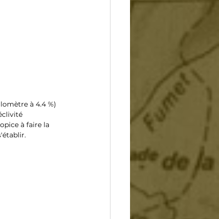
kilomètre à 4.4 %) 
clivité 
pice à faire la 
établir.