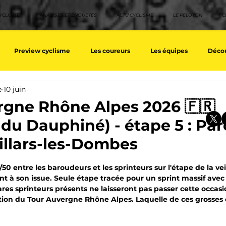
YCLISME
ANALYSES ET ENQUETES
ACTU CYCLISME
LE PELOTON
C
Preview cyclisme
Les coureurs
Les équipes
Décou
e
10 juin
ique
Les Tuto cyclisme
Nos séries - Top 10 21e siècle
No
rgne Rhône Alpes 2026 🇫🇷
 du Dauphiné) - étape 5 : Par
eurs équipes
Top 10 grimpeurs
Top 10 pavé
Top 10 sprin
Villars-les-Dombes
sur 5.
50 entre les baroudeurs et les sprinteurs sur l'étape de la veill
a / Tour d'Espagne
Rétro
Quizz
EpopeeVF
Actu c
nt à son issue. Seule étape tracée pour un sprint massif avec
ares sprinteurs présents ne laisseront pas passer cette occas
dition du Tour Auvergne Rhône Alpes. Laquelle de ces grosses 