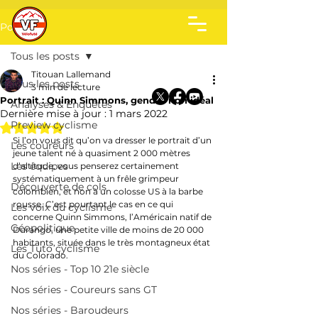
Post
Tous les posts
Titouan Lallemand
Tous les posts
3 min de lecture
Portrait : Quinn Simmons, gendre non idéal
Analyses & Enquêtes
Dernière mise à jour :
1 mars 2022
Preview cyclisme
Noté NaN étoiles sur 5.
Si l’on vous dit qu’on va dresser le portrait d’un 
Les coureurs
jeune talent né à quasiment 2 000 mètres 
Les équipes
d’altitude, vous penserez certainement 
systématiquement à un frêle grimpeur 
Découverte de cols
colombien, et non à un colosse US à la barbe 
rousse. C’est pourtant le cas en ce qui 
Les voix du cyclisme
concerne Quinn Simmons, l’Américain natif de 
Géopolitique
Durango, une petite ville de moins de 20 000 
habitants, située dans le très montagneux état 
Les Tuto cyclisme
du Colorado.
Nos séries - Top 10 21e siècle
Nos séries - Coureurs sans GT
Nos séries - Baroudeurs