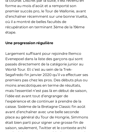
la course. Discret par la suite, il est revenu en 
forme au mois d’août et a remporté son 
premier succès pro, le Tour de Wallonie, avant 
d’enchaîner récemment sur une bonne Vuelta, 
où il a montré de belles facultés de 
récupération en terminant 3ème de la 19ème 
étape. 
Une progression régulière
Largement suffisant pour rejoindre Remco 
Evenepoel dans la liste des garçons qui sont 
passés directement de la catégorie junior au 
World-Tour. Et c’est au sein de la Trek-
Segafredo fin janvier 2020 qu’il va effectuer ses 
premiers pas chez les pros. Des débuts plus ou 
moins anecdotiques en terme de résultats, 
mais l’essentiel n’est pas là en début de saison, 
l’idée est avant tout d’engranger de 
l’expérience et de continuer à prendre de la 
caisse. Sixième de la Bretagne Classic fin août 
avant d’enchaîner avec une belle seconde 
place au général du Tour de Hongrie, Simmons 
était bien parti pour signer une grosse fin de 
saison, seulement, Twitter et le contexte archi 