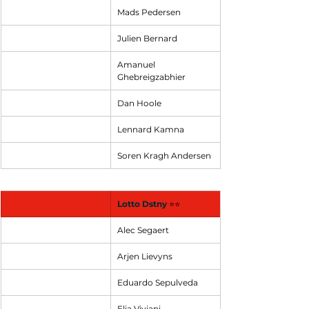
Mads Pedersen
Julien Bernard
Amanuel 
Ghebreigzabhier
Dan Hoole
Lennard Kamna
Soren Kragh Andersen
Lotto Dstny
⭐⭐
Alec Segaert
Arjen Lievyns
Eduardo Sepulveda
Elia Viviani