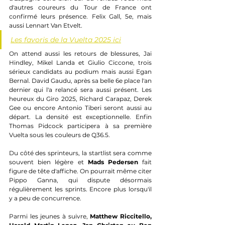
d'autres coureurs du Tour de France ont 
confirmé leurs présence. Felix Gall, 5e, mais 
aussi Lennart Van Etvelt.
Les favoris de la Vuelta 2025 ici
On attend aussi les retours de blessures, Jai 
Hindley, Mikel Landa et Giulio Ciccone, trois 
sérieux candidats au podium mais aussi Egan 
Bernal. David Gaudu, après sa belle 6e place l'an 
dernier qui l'a relancé sera aussi présent. Les 
heureux du Giro 2025, Richard Carapaz, Derek 
Gee ou encore Antonio Tiberi seront aussi au 
départ. La densité est exceptionnelle. Enfin 
Thomas Pidcock participera à sa première 
Vuelta sous les couleurs de Q36.5.
Du côté des sprinteurs, la startlist sera comme 
souvent bien légère et 
Mads Pedersen 
fait 
figure de tête d'affiche. On pourrait même citer 
Pippo Ganna, qui dispute désormais 
régulièrement les sprints. Encore plus lorsqu'il 
y a peu de concurrence.
Parmi les jeunes à suivre, 
Matthew Riccitello, 