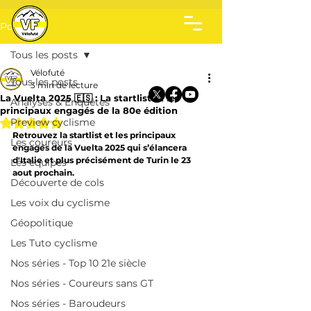
Post
Tous les posts
Vélofuté
Tous les posts
3 min de lecture
La Vuelta 2025 🇪🇸 : La startlist et les
Analyses & Enquêtes
principaux engagés de la 80e édition
Noté NaN étoiles sur 5.
Preview cyclisme
Retrouvez la startlist et les principaux 
Les coureurs
engagés de la Vuelta 2025 qui s’élancera 
d'Italie et plus précisément de Turin le 23 
Les équipes
aout prochain.
Découverte de cols
Les voix du cyclisme
Géopolitique
Les Tuto cyclisme
Nos séries - Top 10 21e siècle
Nos séries - Coureurs sans GT
Nos séries - Baroudeurs