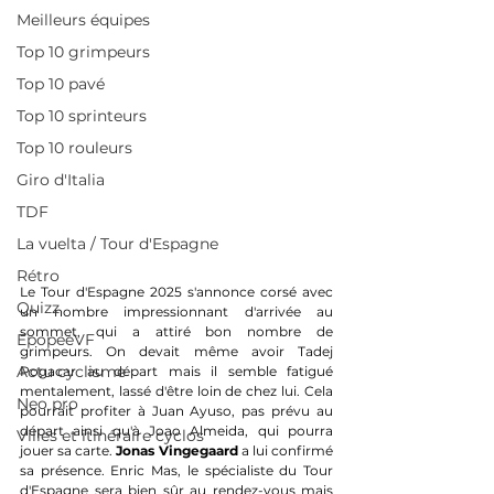
Meilleurs équipes
Top 10 grimpeurs
Top 10 pavé
Top 10 sprinteurs
Top 10 rouleurs
Giro d'Italia
TDF
La vuelta / Tour d'Espagne
Rétro
Le Tour d'Espagne 2025 s'annonce corsé avec 
Quizz
un nombre impressionnant d'arrivée au 
sommet, qui a attiré bon nombre de 
EpopeeVF
grimpeurs. On devait même avoir Tadej 
Actu cyclisme
Pogacar au départ mais il semble fatigué 
mentalement, lassé d'être loin de chez lui. Cela 
Neo pro
pourrait profiter à Juan Ayuso, pas prévu au 
départ ainsi qu'à Joao Almeida, qui pourra 
Villes et itinéraire cyclos
jouer sa carte. 
Jonas Vingegaard
 a lui confirmé 
sa présence. Enric Mas, le spécialiste du Tour 
d'Espagne sera bien sûr au rendez-vous mais 