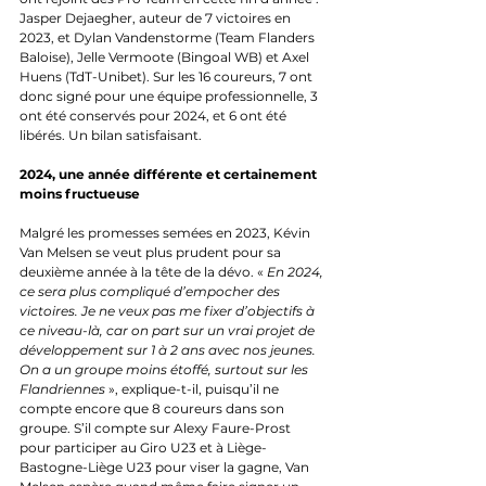
Jasper Dejaegher, auteur de 7 victoires en 
2023, et Dylan Vandenstorme (Team Flanders 
Baloise), Jelle Vermoote (Bingoal WB) et Axel 
Huens (TdT-Unibet). Sur les 16 coureurs, 7 ont 
donc signé pour une équipe professionnelle, 3 
ont été conservés pour 2024, et 6 ont été 
libérés. Un bilan satisfaisant.
2024, une année différente et certainement 
moins fructueuse
Malgré les promesses semées en 2023, Kévin 
Van Melsen se veut plus prudent pour sa 
deuxième année à la tête de la dévo. « 
En 2024, 
ce sera plus compliqué d’empocher des 
victoires. Je ne veux pas me fixer d’objectifs à 
ce niveau-là, car on part sur un vrai projet de 
développement sur 1 à 2 ans avec nos jeunes. 
On a un groupe moins étoffé, surtout sur les 
Flandriennes
 », explique-t-il, puisqu’il ne 
compte encore que 8 coureurs dans son 
groupe. S’il compte sur Alexy Faure-Prost 
pour participer au Giro U23 et à Liège-
Bastogne-Liège U23 pour viser la gagne, Van 