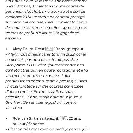
était prêt. Faire 4e au milieu de noms comme 
Ulissi, Van Gils, Jorgenson sur une course de 
puncheur, c’est fort. Il va très vite et il devrait 
avoir dès 2024 un statut de coureur protégé 
sur certaines courses. Il est vraiment fait pour 
des courses comme Liège-Bastogne-Liège en 
termes de profil, d’ailleurs il l’a gagnée en 
espoirs.
 »
Alexy Faure-Prost 🇫🇷, 19 ans, grimpeur
« 
Alexy nous a rejoint très tard fin 2022, car je 
ne pensais pas qu’il ne resterait pas chez 
Groupama-FDJ. J’ai toujours été convaincu 
qu’il était très bon en haute montagne, et il l’a 
vraiment montré cette année. Il doit 
progresser en chrono, mais je pense qu’il sera 
lui aussi protégé sur des courses par étapes 
d’une semaine. En tout cas, il aura des 
occasions. Et il nous rejoindra pour jouer le 
Giro Next Gen et viser le podium voire la 
victoire.
 »
Roel van Sintmaartensdijk 🇳🇱, 22 ans, 
rouleur / flandrien
« 
C’est un très gros moteur, mais je pense qu’il 