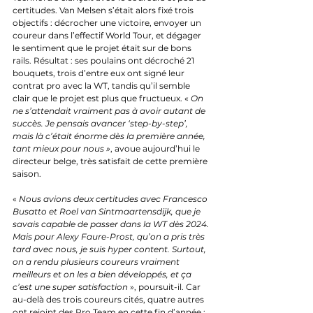
certitudes. Van Melsen s’était alors fixé trois 
objectifs : décrocher une victoire, envoyer un 
coureur dans l’effectif World Tour, et dégager 
le sentiment que le projet était sur de bons 
rails. Résultat : ses poulains ont décroché 21 
bouquets, trois d’entre eux ont signé leur 
contrat pro avec la WT, tandis qu’il semble 
clair que le projet est plus que fructueux. « 
On 
ne s’attendait vraiment pas à avoir autant de 
succès. Je pensais avancer ‘step-by-step’, 
mais là c’était énorme dès la première année, 
tant mieux pour nous »
, avoue aujourd’hui le 
directeur belge, très satisfait de cette première 
saison.
« 
Nous avions deux certitudes avec Francesco 
Busatto et Roel van Sintmaartensdijk, que je 
savais capable de passer dans la WT dès 2024. 
Mais pour Alexy Faure-Prost, qu’on a pris très 
tard avec nous, je suis hyper content. Surtout, 
on a rendu plusieurs coureurs vraiment 
meilleurs et on les a bien développés, et ça 
c’est une super satisfaction
 », poursuit-il. Car 
au-delà des trois coureurs cités, quatre autres 
ont rejoint des Pro Team en cette fin d’année : 