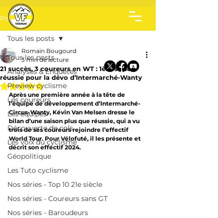
Post
Tous les posts
Romain Bougourd
Tous les posts
3 min de lecture
21 succès, 3 coureurs en WT : 1ère saison
Analyses & Enquêtes
réussie pour la dévo d’Intermarché-Wanty
Noté NaN étoiles sur 5.
Preview cyclisme
Après une première année à la tête de 
Les coureurs
l’équipe de développement d’Intermarché-
Circus-Wanty, Kévin Van Melsen dresse le 
Les équipes
bilan d’une saison plus que réussie, qui a vu 
Découverte de cols
trois de ses coureurs rejoindre l’effectif 
World Tour. Pour Vélofuté, il les présente et 
Les voix du cyclisme
décrit son effectif 2024.
Géopolitique
Les Tuto cyclisme
Nos séries - Top 10 21e siècle
Nos séries - Coureurs sans GT
Nos séries - Baroudeurs