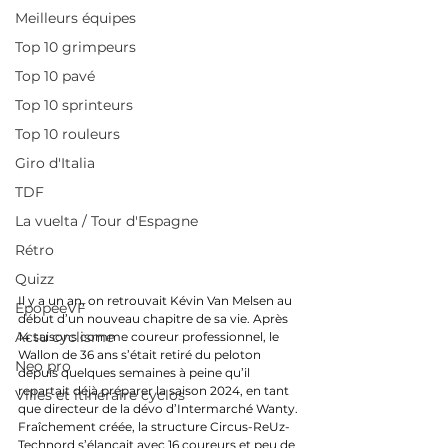
Meilleurs équipes
Top 10 grimpeurs
Top 10 pavé
Top 10 sprinteurs
Top 10 rouleurs
Giro d'Italia
TDF
La vuelta / Tour d'Espagne
Rétro
Quizz
Il y a un an, on retrouvait Kévin Van Melsen au 
EpopeeVF
début d’un nouveau chapitre de sa vie. Après 
Actu cyclisme
14 saisons comme coureur professionnel, le 
Wallon de 36 ans s’était retiré du peloton 
Neo pro
depuis quelques semaines à peine qu’il 
repartait déjà préparer la saison 2024, en tant 
Villes et itinéraire cyclos
que directeur de la dévo d’Intermarché Wanty. 
Fraîchement créée, la structure Circus-ReUz-
Technord s’élançait avec 16 coureurs et peu de 