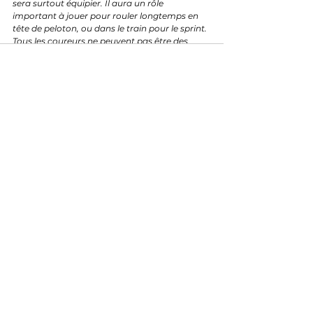
sera surtout équipier. Il aura un rôle 
important à jouer pour rouler longtemps en 
tête de peloton, ou dans le train pour le sprint. 
Tous les coureurs ne peuvent pas être des 
leaders et ce n’est pas un problème, on peut 
faire de très belles carrières comme équipier. Il 
a toutes les qualités pour ça.
 »
Voir tout
Posts récents