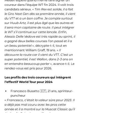
Melsen espère quand même faire signer un 
coureur dans l’équipe WT fin 2024. Il voit trois 
candidats sérieux. « 
Tim Rex est solide, il a fait 
le Giro Next Gen dès sa première année, il vient 
du VTT et a un bon coffre. Je compte surtout 
sur Huub Artz, il est plus âgé que les autres et 
il sera mon capitaine de route. Il peut intégrer 
le WT s’il continue sur cette lancée. Enfin, 
Alessio Delle Vedove est très rapide au sprint, il 
a gagné deux belles courses l’an passé et il a 
un beau potentiel
 », décrypte-t-il, tout en 
mentionnant William Graff, 19 ans. « 
Il 
découvre la route car il vient du VTT. C’est un 
super potentiel, il est Wallon, dans 2-3 ans on 
en entendra beaucoup parler 
», avance-t-il. Le 
rendez-vous est pris pour 2026.
Les profils des trois coureurs qui intègrent 
l’effectif World Tour pour 2024
Francesco Busatto 🇮🇹, 21 ans, sprinteur-
puncheur
« 
Francesco, c’était la valeur sûre pour 2023. Il 
a déjà pas mal couru avec les pros cette 
année et il a montré sur la Muscat Classic qu’il 