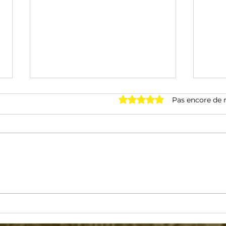
Noté 0 étoile sur 5.
Pas encore de 
Tour de France 2026 : les
Tou
10 cols et ascensions qui
Alpe
feront basculer la Grande
Vola
Boucle
les 