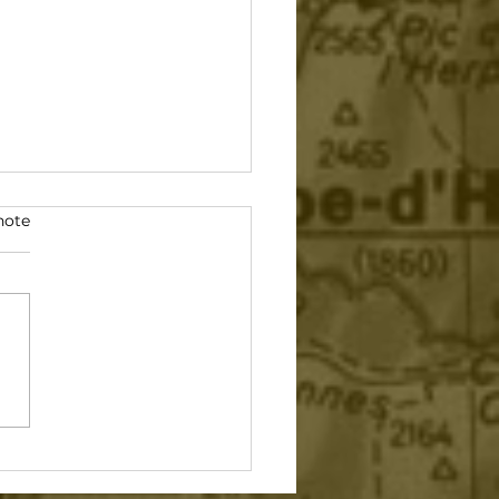
note
r Auvergne Rhône
s 2026 : Crest
nd, premier test pour
cadors