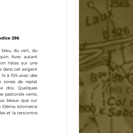
ndice 296
bleu, du vert, du 
uin. Avec autant 
mon Yates sur une 
e dans cet exigent 
 14 à 15% avec des 
s zones de replat 
e dos. Quelques 
e pastorale verte, 
lus beaux que sur 
au 10ème kilomètre 
s et la rencontre 