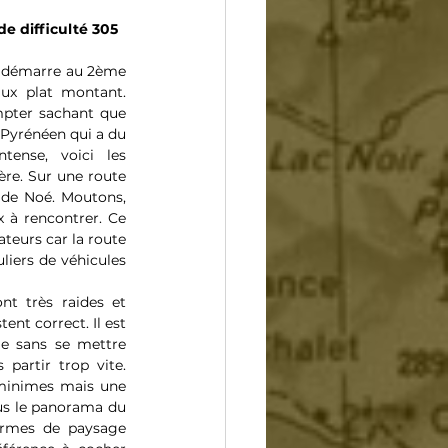
de difficulté 305
n démarre au 2ème 
ux plat montant. 
mpter sachant que 
l Pyrénéen qui a du 
tense, voici les 
ère. Sur une route 
 de Noé. Moutons, 
 à rencontrer. Ce 
ateurs car la route 
liers de véhicules 
t très raides et 
ent correct. Il est 
me sans se mettre 
partir trop vite. 
minimes mais une 
us le panorama du 
ermes de paysage 