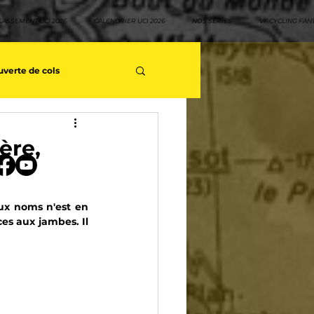
LASSEMENT UCI 2026
CALENDRIER UCI 2026
NOS SÉRIES
VF CYCLING FAN
verte de cols
s séries - Coureurs sans GT
ère,
teurs
Top 10 rouleurs
ux noms n'est en 
es aux jambes. Il 
yclisme
Neo pro