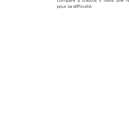
comparé à d'autre, il reste une r
pour sa difficulté.