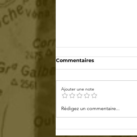
Commentaires
Ajouter une note
Tour de France 2026 : col
Rédigez un commentaire...
du Tourmalet, le Mythe
H.C des Pyrénées