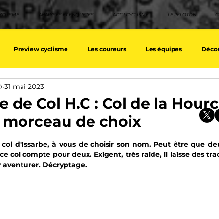
YCLISME
ANALYSES ET ENQUETES
ACTU CYCLISME
LE PELOTON
C
Preview cyclisme
Les coureurs
Les équipes
Décou
D
31 mai 2023
ique
Les Tuto cyclisme
Nos séries - Top 10 21e siècle
No
 de Col H.C : Col de la Hourc
n morceau de choix
eurs équipes
Top 10 grimpeurs
Top 10 pavé
Top 10 sprin
sur 5.
 col d'Issarbe, à vous de choisir son nom. Peut être que de
e col compte pour deux. Exigent, très raide, il laisse des trac
y aventurer. Décryptage.
a / Tour d'Espagne
Rétro
Quizz
EpopeeVF
Actu c