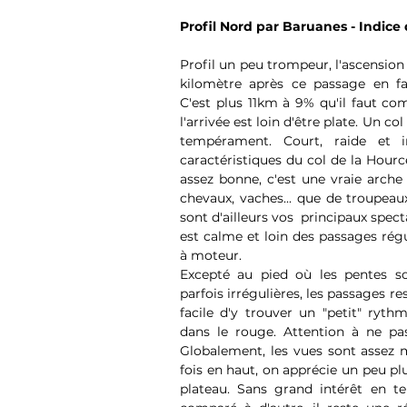
Profil Nord par Baruanes - Indice 
Profil un peu trompeur, l'ascensio
kilomètre après ce passage en fa
C'est plus 11km à 9% qu'il faut co
l'arrivée est loin d'être plate. Un co
tempérament. Court, raide et in
caractéristiques du col de la Hourc
assez bonne, c'est une vraie arche
chevaux, vaches... que de troupeaux
sont d'ailleurs vos  principaux spect
est calme et loin des passages régu
à moteur.
Excepté au pied où les pentes son
parfois irrégulières, les passages rest
facile d'y trouver un "petit" ryth
dans le rouge. Attention à ne pas 
Globalement, les vues sont assez 
fois en haut, on apprécie un peu pl
plateau. Sans grand intérêt en t