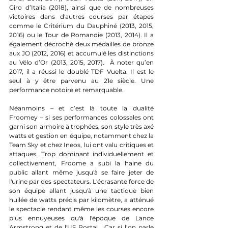
Giro d’Italia (2018), ainsi que de nombreuses 
victoires dans d'autres courses par étapes 
comme le Critérium du Dauphiné (2013, 2015, 
2016) ou le Tour de Romandie (2013, 2014). Il a 
également décroché deux médailles de bronze 
aux JO (2012, 2016) et accumulé les distinctions 
au Vélo d’Or (2013, 2015, 2017).  À noter qu’en 
2017, il a réussi le doublé TDF Vuelta. Il est le 
seul à y être parvenu au 21e siècle. Une 
performance notoire et remarquable. 
Néanmoins – et c’est là toute la dualité 
Froomey – si ses performances colossales ont 
garni son armoire à trophées, son style très axé 
watts et gestion en équipe, notamment chez la 
Team Sky et chez Ineos, lui ont valu critiques et 
attaques. Trop dominant individuellement et 
collectivement, Froome a subi la haine du 
public allant même jusqu'à se faire jeter de 
l'urine par des spectateurs. L'écrasante force de 
son équipe allant jusqu'à une tactique bien 
huilée de watts précis par kilomètre, a atténué 
le spectacle rendant même les courses encore 
plus ennuyeuses qu'à l'époque de Lance 
Armstrong et de l'US Postal.  Car si l’on parle 