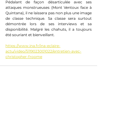
Pédalant de façon désarticulée avec ses 
attaques monstrueuses (Mont Ventoux face à 
Quintana), il ne laissera pas non plus une image 
de classe technique. Sa classe sera surtout 
démontrée lors de ses interviews et sa 
disponibilité. Malgré les chahuts, il a toujours 
été souriant et bienveillant.
https://www.ina.fr/ina-eclaire-
actu/video/5119023001022/entretien-avec-
christopher-froome
Finalement souvent détesté, peu adulé malgré 
un état d'esprit irréprochable, ses mauvaises 
performances atténuent l'aigreur des 
spectateurs à son encontre. Il partira 
certainement dans l'anonymat le plus total, 
mais dans un certain calme. Ses blessures, ses 
combats, et ses résultats décevants ont 
finalement rendu Froome "humain", moins 
stéréotypé. Néanmoins, sa sortie et son 
absence d'un ultime Tour ne seront pas à la 
hauteur de son niveau XXL qu'il aura eu 
pendant des années avec ses 7 grands Tours. 
Sa fin de carrière se terminera finalement 