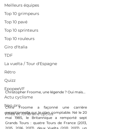
Meilleurs équipes
Top 10 grimpeurs
Top 10 pavé
Top 10 sprinteurs
Top 10 rouleurs
Giro d'Italia
TDF
La vuelta / Tour d'Espagne
Rétro
Quizz
EpopeeVF
Christopher Froome, une légende ? Oui mais...
Actu cyclisme
Neo pro
Chris Froome a façonné une carrière 
exceptionnelle sur le plan comptable. Né le 20 
Villes et itinéraire cyclos
mai 1985, le Britannique a remporté sept 
Grands Tours : quatre Tours de France (2013, 
2015, 2016, 2017), deux Vuelta (2011, 2017), un 