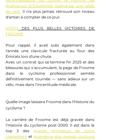
reconnaissance du contre la montre de 
Roanne sur le Dauphinée, balayé par une rafale 
de vent.
 Il n'a plus jamais retrouvé son niveau 
d'antan à compter de ce jour.
VIDEO
 DES PLUS BELLES VICTOIRES DE 
FROOME
Pour rappel, il avait subi également dans 
l'année une clavicule fracturée au Tour des 
Émirats lors d'une chute. 
Avec un contrat qui se termine fin 2025 et des 
blessures qui s’accumulent, la page de Froome 
dans le cyclisme professionnel semble 
définitivement tournée — sans adieux sur un 
vélo, mais dans l’incertitude médicale.
Quelle image laissera Froome dans l'Histoire du 
cyclisme ?
La carrière de Froome est déjà gravée dans 
l’Histoire du cyclisme post-2000. Il est dans le 
top 3 des 
grands grimpeurs de notre 
classement
 et 
quatrième plus grands coureurs 