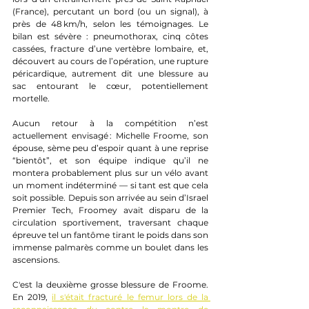
(France), percutant un bord (ou un signal), à 
près de 48 km/h, selon les témoignages. Le 
bilan est sévère : pneumothorax, cinq côtes 
cassées, fracture d’une vertèbre lombaire, et, 
découvert au cours de l’opération, une rupture 
péricardique, autrement dit une blessure au 
sac entourant le cœur, potentiellement 
mortelle.
Aucun retour à la compétition n’est 
actuellement envisagé : Michelle Froome, son 
épouse, sème peu d’espoir quant à une reprise 
“bientôt”, et son équipe indique qu’il ne 
montera probablement plus sur un vélo avant 
un moment indéterminé — si tant est que cela 
soit possible. Depuis son arrivée au sein d’Israel 
Premier Tech, Froomey avait disparu de la 
circulation sportivement, traversant chaque 
épreuve tel un fantôme tirant le poids dans son 
immense palmarès comme un boulet dans les 
ascensions.
C'est la deuxième grosse blessure de Froome. 
En 2019, 
il s'était fracturé le femur lors de la 