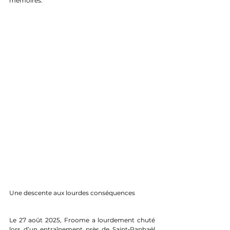
mémoires.
Une descente aux lourdes conséquences 
Le 27 août 2025, Froome a lourdement chuté 
lors d’un entraînement près de Saint‑Raphaël 