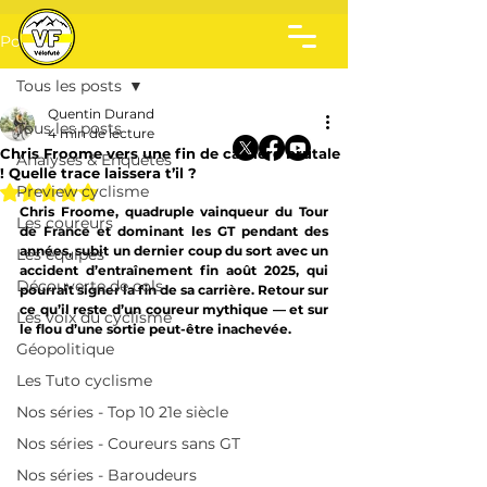
Post
Tous les posts
Quentin Durand
Tous les posts
4 min de lecture
Chris Froome vers une fin de carrière brutale
Analyses & Enquêtes
! Quelle trace laissera t’il ?
Noté NaN étoiles sur 5.
Preview cyclisme
Chris Froome, quadruple vainqueur du Tour 
Les coureurs
de France et dominant les GT pendant des 
années, subit un dernier coup du sort avec un 
Les équipes
accident d’entraînement fin août 2025, qui 
Découverte de cols
pourrait signer la fin de sa carrière. Retour sur 
ce qu’il reste d’un coureur mythique — et sur 
Les voix du cyclisme
le flou d’une sortie peut-être inachevée.
Géopolitique
Les Tuto cyclisme
Nos séries - Top 10 21e siècle
Nos séries - Coureurs sans GT
Nos séries - Baroudeurs