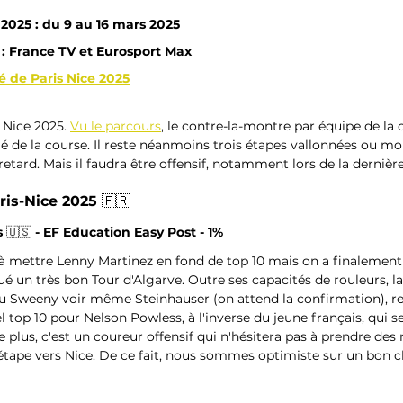
 2025 : du 9 au 16 mars 2025
: France TV et Eurosport Max
é de Paris Nice 2025
s Nice 2025. 
Vu le parcours
, le contre-la-montre par équipe de la c
lé de la course. Il reste néanmoins trois étapes vallonnées ou 
retard. Mais il faudra être offensif, notamment lors de la dernièr
ris-Nice 2025 
🇫🇷
 
🇺🇸 
- EF Education Easy Post - 1%
à mettre Lenny Martinez en fond de top 10 mais on a finalement
tué un très bon Tour d'Algarve. Outre ses capacités de rouleurs, l
 Sweeny voir même Steinhauser (on attend la confirmation), re
l top 10 pour Nelson Powless, à l'inverse du jeune français, qui se
 plus, c'est un coureur offensif qui n'hésitera pas à prendre des r
étape vers Nice. De ce fait, nous sommes optimiste sur un bon 