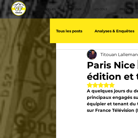
ACCUEIL
TDF 2026
LES COLS
PREVIEWS C
Tous les posts
Analyses & Enquêtes
Titouan Lallema
Les voix du cyclisme
Géopolit
Paris Nice 
édition et
Nos séries - Baroudeurs
Meill
Noté NaN étoiles 
A quelques jours du dép
principaux engagés su
équipier et tenant du 
Giro d'Italia
TDF
La vuelt
sur France Télévision 
Villes et itinéraire cyclos