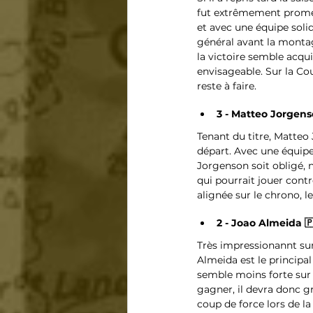
fut extrêmement promett
et avec une équipe soli
général avant la montagn
la victoire semble acqui
envisageable. Sur la Cou
reste à faire. 
3 - Matteo Jorgens
Tenant du titre, Matteo 
départ. Avec une équipe
Jorgenson soit obligé, 
qui pourrait jouer cont
alignée sur le chrono, 
2 - Joao Almeida 
Très impressionannt sur 
Almeida est le principa
semble moins forte sur l
gagner, il devra donc g
coup de force lors de 