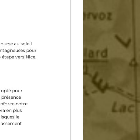
ourse au soleil 
montagneuses pour 
e étape vers Nice.
 opté pour 
a présence 
nforce notre 
ra en plus 
isques le 
classement 