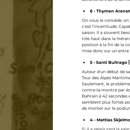
6 - Thymen Arensma
On vous le concède, on 
c'est l'incertitude. Capa
saison. Il a souvent bes
très haut dans la hiérarc
position à la fin de la 
mise donc sur un entre 
5 - Santi Buitrago 
Auteur d'un début de sai
Tour des Alpes Maritime
Seulement, le problème c
contre-la-montre par éq
Bahrain à 42 secondes e
semblent plus fortes po
de monter sur le podium 
4 - Mattias Skjelmo
Si il a repris tard la s