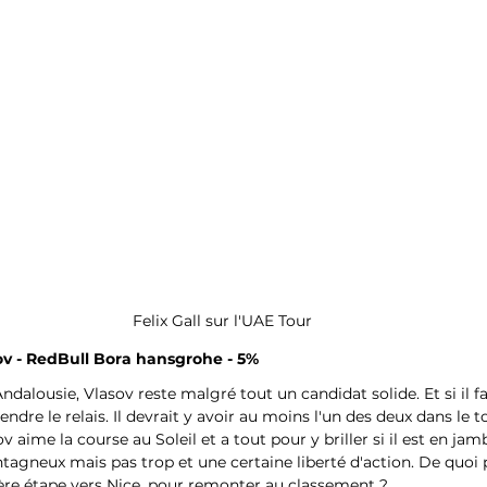
Felix Gall sur l'UAE Tour
ov - RedBull Bora hansgrohe - 5%
dalousie, Vlasov reste malgré tout un candidat solide. Et si il fail
ndre le relais. Il devrait y avoir au moins l'un des deux dans le to
v aime la course au Soleil et a tout pour y briller si il est en ja
tagneux mais pas trop et une certaine liberté d'action. De quoi 
ière étape vers Nice, pour remonter au classement ?