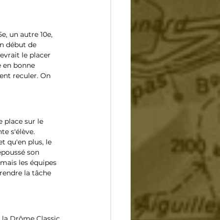
, un autre 10e, 
en début de 
vrait le placer 
re en bonne 
ment reculer. On 
 place sur le 
e s'élève. 
 qu'en plus, le 
repoussé son 
mais les équipes 
rendre la tâche 
r la Drôme Classic 