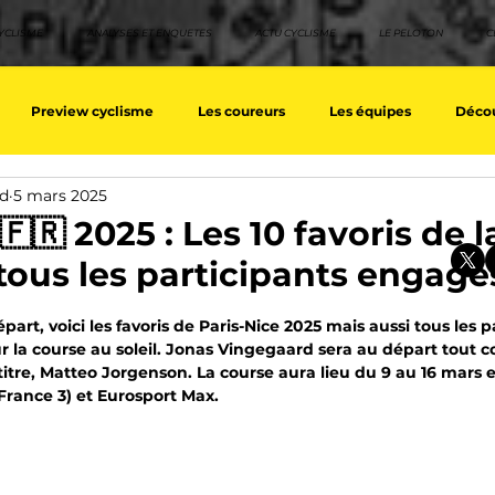
YCLISME
ANALYSES ET ENQUETES
ACTU CYCLISME
LE PELOTON
C
Preview cyclisme
Les coureurs
Les équipes
Décou
nd
5 mars 2025
ique
Les Tuto cyclisme
Nos séries - Top 10 21e siècle
No
🇫🇷 2025 : Les 10 favoris de 
 tous les participants engagé
eurs équipes
Top 10 grimpeurs
Top 10 pavé
Top 10 sprin
sur 5.
art, voici les favoris de Paris-Nice 2025 mais aussi tous les p
r la course au soleil. Jonas Vingegaard sera au départ tout
titre, Matteo Jorgenson. La course aura lieu du 9 au 16 mars e
a / Tour d'Espagne
Rétro
Quizz
EpopeeVF
Actu c
(France 3) et Eurosport Max.