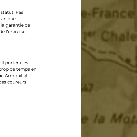
statut. Pas 
 an que 
la garantie de 
e l'exercice, 
ll portera les 
 trop de temps en 
o Armirail et 
 des coureurs 