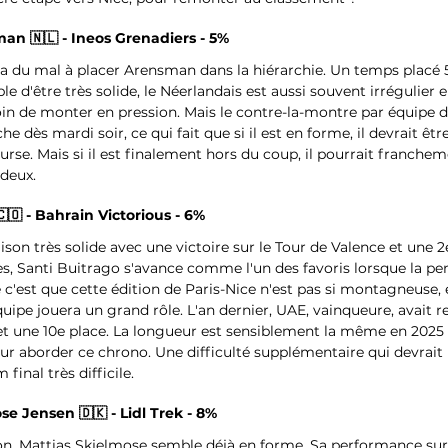
n 🇳🇱 - Ineos Grenadiers - 5%
a du mal à placer Arensman dans la hiérarchie. Un temps placé 5e
ble d'être très solide, le Néerlandais est aussi souvent irrégulier 
oin de monter en pression. Mais le contre-la-montre par équipe de
he dès mardi soir, ce qui fait que si il est en forme, il devrait êt
course. Mais si il est finalement hors du coup, il pourrait franche
deux.
🇨🇴 - Bahrain Victorious - 6%
son très solide avec une victoire sur le Tour de Valence et une 2e
s, Santi Buitrago s'avance comme l'un des favoris lorsque la pent
'est que cette édition de Paris-Nice n'est pas si montagneuse, et
uipe jouera un grand rôle. L'an dernier, UAE, vainqueure, avait 
t une 10e place. La longueur est sensiblement la même en 2025 
ur aborder ce chrono. Une difficulté supplémentaire qui devrait 
final très difficile.
se Jensen 🇩🇰 - Lidl Trek - 8%
aison, Mattias Skjelmose semble déjà en forme. Sa performance su