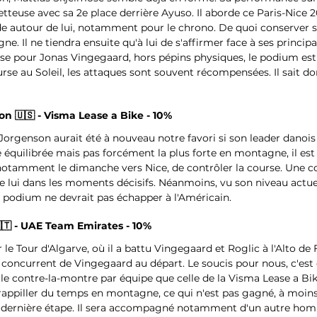
euse avec sa 2e place derrière Ayuso. Il aborde ce Paris-Nice 2
de autour de lui, notamment pour le chrono. De quoi conserver 
e. Il ne tiendra ensuite qu'à lui de s'affirmer face à ses principa
se pour Jonas Vingegaard, hors pépins physiques, le podium est l
rse au Soleil, les attaques sont souvent récompensées. Il sait donc
on 🇺🇸 - Visma Lease a Bike - 10%
Jorgenson aurait été à nouveau notre favori si son leader danois 
 équilibrée mais pas forcément la plus forte en montagne, il est
notamment le dimanche vers Nice, de contrôler la course. Une c
re lui dans les moments décisifs. Néanmoins, vu son niveau actuel
le podium ne devrait pas échapper à l'Américain.
🇹 - UAE Team Emirates - 10%
le Tour d'Algarve, où il a battu Vingegaard et Roglic à l'Alto de 
l concurrent de Vingegaard au départ. Le soucis pour nous, c'est
e contre-la-montre par équipe que celle de la Visma Lease a Bike.
rappiller du temps en montagne, ce qui n'est pas gagné, à moins
la dernière étape. Il sera accompagné notamment d'un autre ho