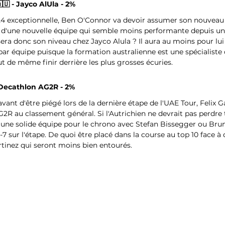
🇺 - Jayco AlUla - 2%
24 exceptionnelle, Ben O'Connor va devoir assumer son nouveau 
n d'une nouvelle équipe qui semble moins performante depuis un
ra donc son niveau chez Jayco Alula ? Il aura au moins pour lui 
ar équipe puisque la formation australienne est une spécialiste d
t de même finir derrière les plus grosses écuries.
 - Decathlon AG2R - 2%
vant d'être piégé lors de la dernière étape de l'UAE Tour, Felix Ga
2R au classement général. Si l'Autrichien ne devrait pas perdre
 une solide équipe pour le chrono avec Stefan Bissegger ou Brun
7 sur l'étape. De quoi être placé dans la course au top 10 face à
nez qui seront moins bien entourés.