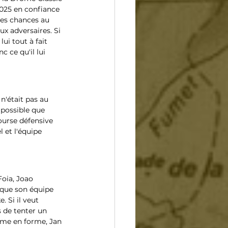
025 en confiance 
ses chances au 
ux adversaires. Si 
ui tout à fait 
 ce qu'il lui 
n'était pas au 
 possible que 
ourse défensive 
 et l'équipe 
Foia, Joao 
 que son équipe 
 Si il veut 
 de tenter un 
mme en forme, Jan 