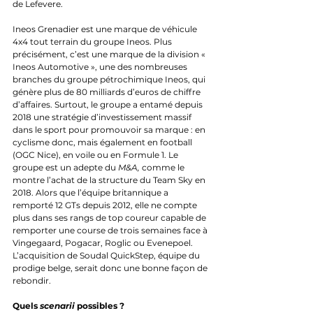
de Lefevere.
Ineos Grenadier est une marque de véhicule 
4x4 tout terrain du groupe Ineos. Plus 
précisément, c’est une marque de la division « 
Ineos Automotive », une des nombreuses 
branches du groupe pétrochimique Ineos, qui 
génère plus de 80 milliards d’euros de chiffre 
d’affaires. Surtout, le groupe a entamé depuis 
2018 une stratégie d’investissement massif 
dans le sport pour promouvoir sa marque : en 
cyclisme donc, mais également en football 
(OGC Nice), en voile ou en Formule 1. Le 
groupe est un adepte du 
M&A, 
comme le 
montre l’achat de la structure du Team Sky en 
2018. Alors que l’équipe britannique a 
remporté 12 GTs depuis 2012, elle ne compte 
plus dans ses rangs de top coureur capable de 
remporter une course de trois semaines face à 
Vingegaard, Pogacar, Roglic ou Evenepoel. 
L’acquisition de Soudal QuickStep, équipe du 
prodige belge, serait donc une bonne façon de 
rebondir.
Quels 
scenarii
 possibles ?