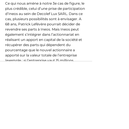
Ce qui nous amène à notre 3e cas de figure, le 
plus crédible, celui d’une prise de participation 
d’Ineos au sein de Decolef Lux SARL. Dans ce 
cas, plusieurs possibilités sont à envisager. A 
68 ans, Patrick Lefévère pourrait décider de 
revendre ses parts à Ineos. Mais Ineos peut 
également s’intégrer dans l’actionnariat en 
réalisant un apport en capital de la société et 
récupérer des parts qui dépendent du 
pourcentage que le nouvel actionnaire a 
apporté sur la valeur totale de l’entreprise 
(exemple : si l’entreprise vaut 15 millions 
d’euros, et qu’Ineos investi à hauteur de 15 
millions d’euros, alors il possèderait 50% des 
parts). Dans ce scénario, les deux équipes 
continueraient d’exister, mais avec un 
actionnaire commun. Ce modèle est déjà 
présent dans le football (comme le groupe 
Red Bull qui possède les clubs de Salzbourg, 
Leipzig et New York) ou en formule 1 avec le 
même groupe Red Bull. Ineos aurait donc 
toute liberté pour effectuer des transferts de 
coureurs entre les deux équipes. 
Seule interrogation : est-il autorisé de détenir 