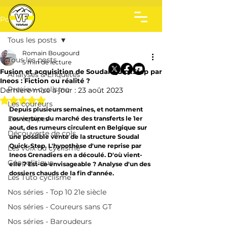
Post
Tous les posts
Romain Bougourd
Tous les posts
5 min de lecture
Fusion et acquisition de Soudal QuickStep par
Analyses & Enquêtes
Ineos : Fiction ou réalité ?
Preview cyclisme
Dernière mise à jour :
23 août 2023
Noté NaN étoiles sur 5.
Les coureurs
Depuis plusieurs semaines, et notamment 
Les équipes
l'ouverture du marché des transferts le 1er 
aout, des rumeurs circulent en Belgique sur 
Découverte de cols
une possible vente de la structure Soudal 
Quick-Step. L'hypothèse d'une reprise par 
Les voix du cyclisme
Ineos Grenadiers en a découlé. D'où vient-
Géopolitique
elle ? Est-ce envisageable ? Analyse d'un des 
dossiers chauds de la fin d'année.
Les Tuto cyclisme
Nos séries - Top 10 21e siècle
Nos séries - Coureurs sans GT
Nos séries - Baroudeurs