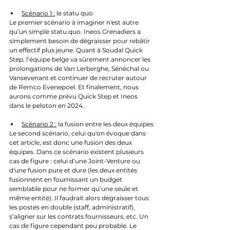
Scénario 1 :
 le statu quo
Le premier scénario à imaginer n'est autre 
qu’un simple statu quo. Ineos Grenadiers a 
simplement besoin de dégraisser pour rebâtir 
un effectif plus jeune. Quant à Soudal Quick 
Step, l’équipe belge va sûrement annoncer les 
prolongations de Van Lerberghe, Sénéchal ou 
Vansevenant et continuer de recruter autour 
de Remco Evenepoel. Et finalement, nous 
aurons comme prévu Quick Step et Ineos 
dans le peloton en 2024.
Scénario 2 :
 la fusion entre les deux équipes
Le second scénario, celui qu'on évoque dans 
cet article, est donc une fusion des deux 
équipes. Dans ce scénario existent plusieurs 
cas de figure : celui d’une Joint-Venture ou 
d'une fusion pure et dure (les deux entités 
fusionnent en fournissant un budget 
semblable pour ne former qu’une seule et 
même entité). Il faudrait alors dégraisser tous 
les postes en double (staff, administratif), 
s’aligner sur les contrats fournisseurs, etc. Un 
cas de figure cependant peu probable. Le 