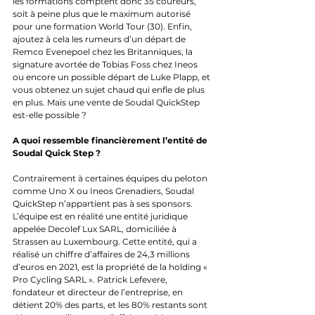
les formations comptent donc 35 coureurs, 
soit à peine plus que le maximum autorisé 
pour une formation World Tour (30). Enfin, 
ajoutez à cela les rumeurs d’un départ de 
Remco Evenepoel chez les Britanniques, la 
signature avortée de Tobias Foss chez Ineos 
ou encore un possible départ de Luke Plapp, et 
vous obtenez un sujet chaud qui enfle de plus 
en plus. Mais une vente de Soudal QuickStep 
est-elle possible ?
A quoi ressemble financièrement l’entité de 
Soudal Quick Step ?
Contrairement à certaines équipes du peloton 
comme Uno X ou Ineos Grenadiers, Soudal 
QuickStep n’appartient pas à ses sponsors. 
L’équipe est en réalité une entité juridique 
appelée Decolef Lux SARL, domiciliée à 
Strassen au Luxembourg. Cette entité, qui a 
réalisé un chiffre d’affaires de 24,3 millions 
d’euros en 2021, est la propriété de la holding « 
Pro Cycling SARL ». Patrick Lefevere, 
fondateur et directeur de l’entreprise, en 
détient 20% des parts, et les 80% restants sont 