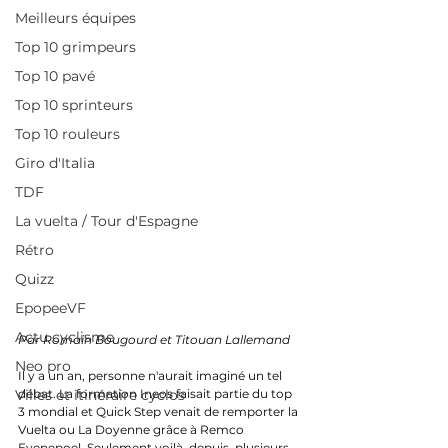
Meilleurs équipes
Top 10 grimpeurs
Top 10 pavé
Top 10 sprinteurs
Top 10 rouleurs
Giro d'Italia
TDF
La vuelta / Tour d'Espagne
Rétro
Quizz
EpopeeVF
Actu cyclisme
Par Romain Bougourd et Titouan Lallemand
Neo pro
Il y a un an, personne n'aurait imaginé un tel 
débat. La formation Ineos faisait partie du top 
Villes et itinéraire cyclos
3 mondial et Quick Step venait de remporter la 
Vuelta ou La Doyenne grâce à Remco 
Evenepoel. Seulement voilà, depuis, plusieurs 