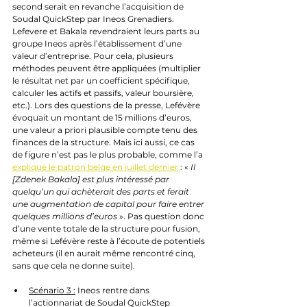
second serait en revanche l’acquisition de 
Soudal QuickStep par Ineos Grenadiers. 
Lefevere et Bakala revendraient leurs parts au 
groupe Ineos après l’établissement d’une 
valeur d’entreprise. Pour cela, plusieurs 
méthodes peuvent être appliquées (multiplier 
le résultat net par un coefficient spécifique, 
calculer les actifs et passifs, valeur boursière, 
etc.). Lors des questions de la presse, Lefévère 
évoquait un montant de 15 millions d’euros, 
une valeur a priori plausible compte tenu des 
finances de la structure. Mais ici aussi, ce cas 
de figure n’est pas le plus probable, comme l’a 
expliqué le patron belge en juillet dernier 
: « 
Il 
[Zdenek Bakala] est plus intéressé par 
quelqu’un qui achèterait des parts et ferait 
une augmentation de capital pour faire entrer 
quelques millions d’euros
 ». Pas question donc 
d’une vente totale de la structure pour fusion, 
même si Lefévère reste à l’écoute de potentiels 
acheteurs (il en aurait même rencontré cinq, 
sans que cela ne donne suite). 
Scénario 3 :
 Ineos rentre dans 
l’actionnariat de Soudal QuickStep