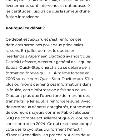
évènements sont intervenus et ont bousculé 
les certitudes, jusqu'à ce que la rumeur d'une 
fusion intervienne.
Pourquoi ce débat ? 
Ce débat est apparu et s’est renforcé ces 
dernières semaines pour deux principales 
raisons. En juillet dernier, le quotidien 
néerlandais 
Algemeen Dagblad
 avançait que 
Patrick Lefevere, directeur général de l’équipe 
Soudal Quick-Step cherchait à se défaire de la 
formation fondée qu’il a lui-même fondée en 
2003 sous le nom Quick Step-Davitamon. S’il a 
plus ou moins démenti ces informations dans 
la foulée, cette information a fait son cours. 
D’autant plus que l’ouverture du marché des 
transferts, le 1er août, a renforcé le sujet. Avec 
de nombreux départs enregistrés, notamment 
de coureurs majeurs comme Fabio Jakobsen, 
SOQ ne compte actuellement que 20 coureurs 
sous contrat en 2024. Ce qui reste beaucoup à 
côté des 15 cyclistes qui forment l’effectif 
d’Ineos Grenadiers l’an prochain. A elles deux, 