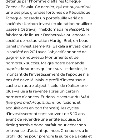
détenus par l’homme d’affaires tchèque 
Zdenek Bakala. Ce dernier, qui est aujourd’hui 
une des plus grandes fortunes de République 
Tchèque, possède un portefeuille varié de 
sociétés : Karbon Invest (exploitation houillère 
basée à Ostrava), l’hebdomadaire 
Respekt, 
le 
fabricant de liqueur Becherovka ou encore la 
société de restauration Hartig. Bref, un beau 
panel d’investissements. Bakala a investi dans 
la société en 2011 avec l’objectif annoncé de 
gagner de nouveaux Monuments et de 
nombreux succès. Malgré notre demande 
auprès de sources qui ont suivi le dossier, le 
montant de l’investissement de l’époque n’a 
pas été dévoilé. Mais le profil d’investisseur 
cache un autre objectif, celui de réaliser une 
plus-value à la revente après un certain 
nombre d’années. Et dans le secteur du 
M&A 
(Mergers and Acquisitions
, ou fusions et 
acquisitions en bon français), les cycles 
d’investissement sont souvent de 5-10 ans 
avant de revendre une entité acquise. Le 
timing semble donc parfait pour céder son 
entreprise, d’autant qu’Ineos Grenadiers a le 
profil idoine pour prendre la suite de Bakala et 