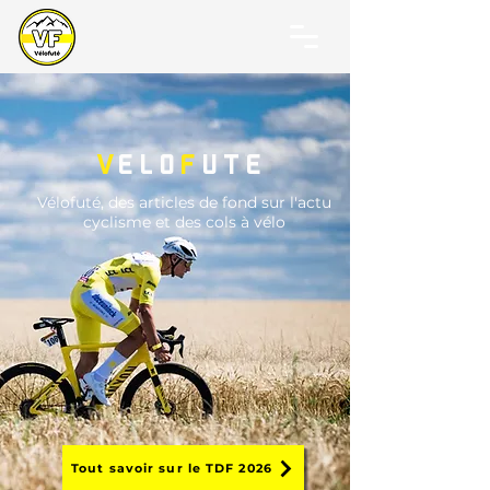
v
elo
f
ute
Vélofuté, des articles de fond sur l'actu
cyclisme et des cols à vélo
Tout savoir sur le TDF 2026