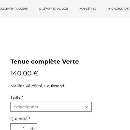
LASSEMENT UCI 2026
CALENDRIER UCI 2026
NOS SÉRIES
VF CYCLING FAN
Tenue complète Verte
Prix
140,00 €
Maillot Vélofuté + cuissard
Taille
*
Sélectionner
Quantité
*