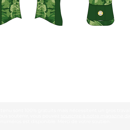
ntenu sont 100% gratuits mais nécessitent un gros travail
ous soutenir, vous pouvez
souscrire à notre magazine dig
uméros est disponible. Merci de votre soutien.