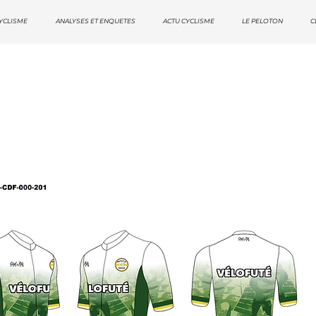
YCLISME
ANALYSES ET ENQUETES
ACTU CYCLISME
LE PELOTON
C