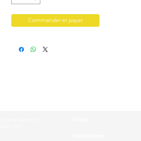
Commander et payer
 toute l'année. Si
Contact
ital
. Un
Nos Partenaires