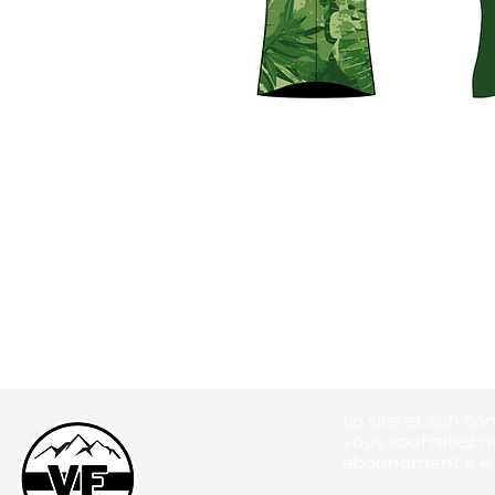
Le site et son co
vous souhaitez n
abonnement à 4 n