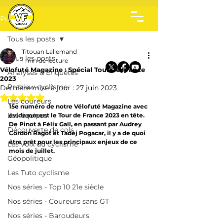
Post
Tous les posts
Titouan Lallemand
Tous les posts
1 min de lecture
Vélofuté Magazine : Spécial Tour de France
Analyses & Enquêtes
2023
Preview cyclisme
Dernière mise à jour :
27 juin 2023
Noté NaN étoiles sur 5.
Les coureurs
15e numéro de notre Vélofuté Magazine avec 
Les équipes
évidemment le Tour de France 2023 en tête. 
De Pinot à Félix Gall, en passant par Audrey 
Découverte de cols
Cordon Ragot et Tadej Pogacar, il y a de quoi 
être prêt pour les principaux enjeux de ce 
Les voix du cyclisme
mois de juillet.
Géopolitique
Les Tuto cyclisme
Nos séries - Top 10 21e siècle
Nos séries - Coureurs sans GT
Nos séries - Baroudeurs