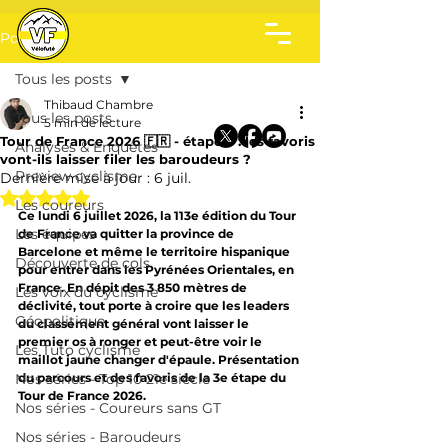
Post
Tous les posts
Thibaud Chambre
Tous les posts
5 min de lecture
Tour de France 2026 🇫🇷 - étape 3 : les favoris
Analyses & Enquêtes
vont-ils laisser filer les baroudeurs ?
Preview cyclisme
Dernière mise à jour :
6 juil.
Noté NaN étoiles sur 5.
Les coureurs
Ce lundi 6 juillet 2026, la 113e édition du Tour 
Les équipes
de France va quitter la province de 
Barcelone et même le territoire hispanique 
Découverte de cols
pour entrer dans les Pyrénées Orientales, en 
France. 
En dépit des 3 850 mètres de 
Les voix du cyclisme
déclivité, tout porte à croire que les leaders 
Géopolitique
du classement général vont laisser le 
premier os à ronger et peut-être voir le 
Les Tuto cyclisme
maillot jaune changer d'épaule. Présentation 
Nos séries - Top 10 21e siècle
du parcours et des favoris de la 3e étape du 
Tour de France 2026.
Nos séries - Coureurs sans GT
Nos séries - Baroudeurs