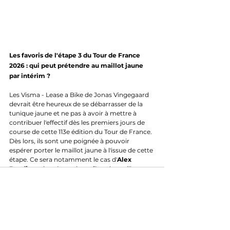
Les favoris de l'étape 3 du Tour de France 
2026 : qui peut prétendre au maillot jaune 
par intérim ?
Les Visma - Lease a Bike de Jonas Vingegaard 
devrait être heureux de se débarrasser de la 
tunique jaune et ne pas à avoir à mettre à 
contribuer l'effectif dès les premiers jours de 
course de cette 113e édition du Tour de France. 
Dès lors, ils sont une poignée à pouvoir 
espérer porter le maillot jaune à l'issue de cette 
étape. Ce sera notamment le cas d'
Alex 
Baudin
, qui après avoir profiter du maillot 
iconique sur le Tour Auvergne - Rhône-Alpes 
pourrait répéter l'opération sur la Grande 
Boucle. Les EF Education EasyPost avaient 
d'ailleurs tout mis en oeuvre pour que Richard 
Carapaz puisse endosser ce beau maillot, lors 
de l'édition 2024. L'équipe américaine ne serait 