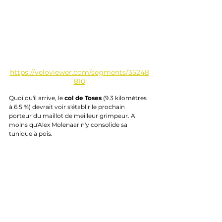
https://veloviewer.com/segments/35248
810
Quoi qu'il arrive, le 
col de Toses
 (9.3 kilomètres 
à 6.5 %) devrait voir s'établir le prochain 
porteur du maillot de meilleur grimpeur. A 
moins qu'Alex Molenaar n'y consolide sa 
tunique à pois.