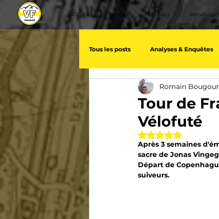
ACCUEIL
TDF 2026
LES COLS
PREVIEWS C
Tous les posts
Analyses & Enquêtes
Romain Bougou
Les voix du cyclisme
Géopolit
Tour de Fra
Vélofuté
Nos séries - Baroudeurs
Meill
Noté NaN étoiles 
Après 3 semaines d'ém
sacre de Jonas Vingeg
Départ de Copenhague. 
Giro d'Italia
TDF
La vuelt
suiveurs.
Villes et itinéraire cyclos