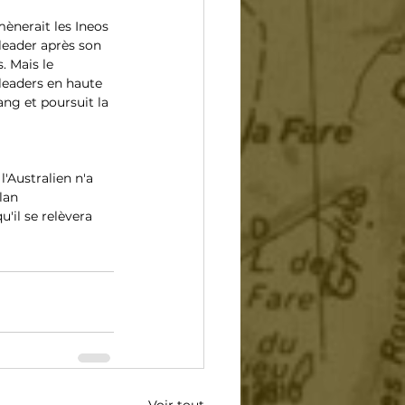
ènerait les Ineos 
 leader après son 
 Mais le 
eaders en haute 
ang et poursuit la 
'Australien n'a 
lan 
'il se relèvera 