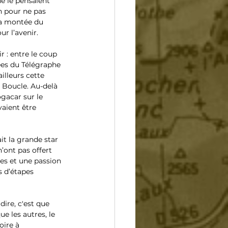
e le pensaient 
n pour ne pas 
 sa montée du 
r l’avenir.
r : entre le coup 
ées du Télégraphe 
ailleurs cette 
e Boucle. Au-delà 
gacar sur le 
vaient être 
t la grande star 
’ont pas offert 
es et une passion 
s d’étapes 
dire, c'est que 
e les autres, le 
ire à 