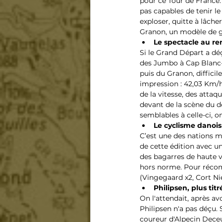
pour ce Tour de France.
pas capables de tenir le
exploser, quitte à lâche
Granon, un modèle de ge
Le spectacle au r
Si le Grand Départ a déç
des Jumbo à Cap Blanc-
puis du Granon, difficile 
impression : 42,03 Km/h,
de la vitesse, des attaq
devant de la scène du dé
semblables à celle-ci, o
Le cyclisme danois
C’est une des nations m
de cette édition avec u
des bagarres de haute v
hors norme. Pour récompe
(Vingegaard x2, Cort Nie
Philipsen, plus tit
On l'attendait, après av
Philipsen n'a pas déçu. 
coureur d'Alpecin Deceu