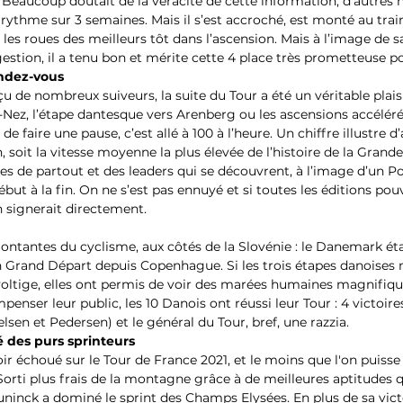
 Beaucoup doutait de la véracité de cette information, d’autres n
 rythme sur 3 semaines. Mais il s’est accroché, est monté au trai
r les roues des meilleurs tôt dans l’ascension. Mais à l’image de
stion, il a tenu bon et mérite cette 4 place très prometteuse pou
endez-vous
u de nombreux suiveurs, la suite du Tour a été un véritable plaisi
Nez, l’étape dantesque vers Arenberg ou les ascensions accélér
de faire une pause, c’est allé à 100 à l’heure. Un chiffre illustre d’
 soit la vitesse moyenne la plus élevée de l’histoire de la Grand
ues de partout et des leaders qui se découvrent, à l’image d’un Po
but à la fin. On ne s’est pas ennuyé et si toutes les éditions pou
n signerait directement.
ontantes du cyclisme, aux côtés de la Slovénie : le Danemark étai
n Grand Départ depuis Copenhague. Si les trois étapes danoises n
oltige, elles ont permis de voir des marées humaines magnifiqu
nser leur public, les 10 Danois ont réussi leur Tour : 4 victoire
lsen et Pedersen) et le général du Tour, bref, une razzia.
ré des purs sprinteurs
oir échoué sur le Tour de France 2021, et le moins que l'on puisse 
Sorti plus frais de la montagne grâce à de meilleures aptitudes qu
ninck a dominé le sprint des Champs Elysées. En plus de sa victo