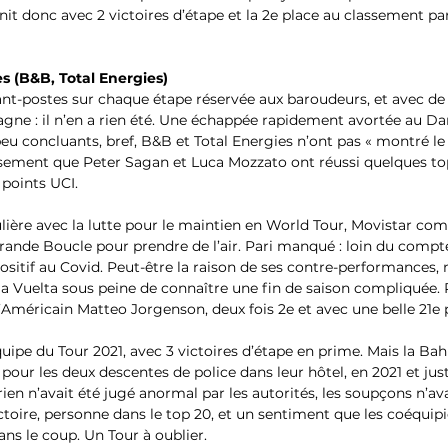
nit donc avec 2 victoires d’étape et la 2e place au classement par
s (B&B, Total Energies) 
ant-postes sur chaque étape réservée aux baroudeurs, et avec de 
ne : il n’en a rien été. Une échappée rapidement avortée au Da
 concluants, bref, B&B et Total Energies n’ont pas « montré le 
ement que Peter Sagan et Luca Mozzato ont réussi quelques top 
points UCI. 
lière avec la lutte pour le maintien en World Tour, Movistar comp
Grande Boucle pour prendre de l’air. Pari manqué : loin du comp
itif au Covid. Peut-être la raison de ses contre-performances, mai
la Vuelta sous peine de connaître une fin de saison compliquée. 
 l’Américain Matteo Jorgenson, deux fois 2e et avec une belle 21e p
équipe du Tour 2021, avec 3 victoires d’étape en prime. Mais la Bah
e pour les deux descentes de police dans leur hôtel, en 2021 et jus
rien n’avait été jugé anormal par les autorités, les soupçons n’ava
ictoire, personne dans le top 20, et un sentiment que les coéquipi
ns le coup. Un Tour à oublier.