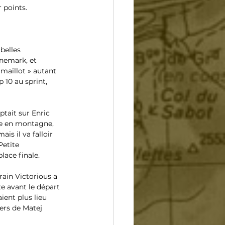
 points.
belles 
nemark, et 
maillot » autant 
10 au sprint, 
tait sur Enric 
te en montagne, 
s il va falloir 
Petite 
lace finale.
rain Victorious a 
te avant le départ 
ient plus lieu 
ers de Matej 