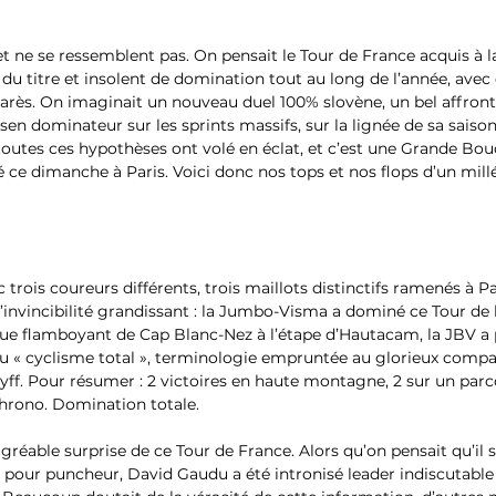
et ne se ressemblent pas. On pensait le Tour de France acquis à l
du titre et insolent de domination tout au long de l’année, avec 
ès. On imaginait un nouveau duel 100% slovène, un bel affro
en dominateur sur les sprints massifs, sur la lignée de sa saison
outes ces hypothèses ont volé en éclat, et c’est une Grande Bouc
vé ce dimanche à Paris. Voici donc nos tops et nos flops d’un mil
 trois coureurs différents, trois maillots distinctifs ramenés à Par
’invincibilité grandissant : la Jumbo-Visma a dominé ce Tour de l
que flamboyant de Cap Blanc-Nez à l’étape d’Hautacam, la JBV a
 du « cyclisme total », terminologie empruntée au glorieux compa
ff. Pour résumer : 2 victoires en haute montagne, 2 sur un parco
chrono. Domination totale.
gréable surprise de ce Tour de France. Alors qu’on pensait qu’il s
s pour puncheur, David Gaudu a été intronisé leader indiscutabl