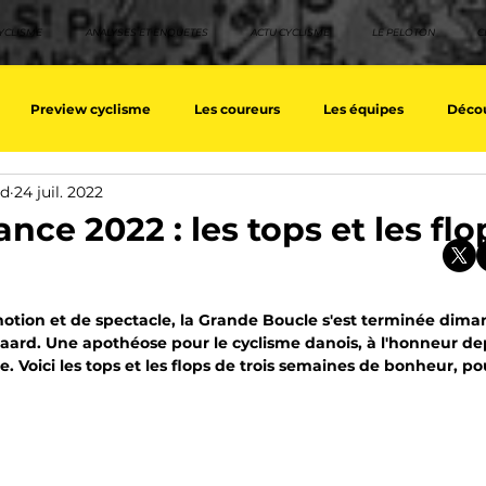
YCLISME
ANALYSES ET ENQUETES
ACTU CYCLISME
LE PELOTON
C
Preview cyclisme
Les coureurs
Les équipes
Décou
rd
24 juil. 2022
ique
Les Tuto cyclisme
Nos séries - Top 10 21e siècle
No
nce 2022 : les tops et les fl
eurs équipes
Top 10 grimpeurs
Top 10 pavé
Top 10 sprin
sur 5.
otion et de spectacle, la Grande Boucle s'est terminée dima
aard. Une apothéose pour le cyclisme danois, à l'honneur de
Voici les tops et les flops de trois semaines de bonheur, pou
a / Tour d'Espagne
Rétro
Quizz
EpopeeVF
Actu c