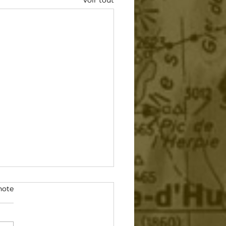
Voir tout
note