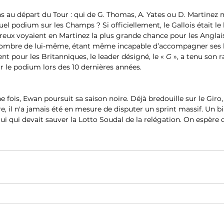
s au départ du Tour : qui de G. Thomas, A. Yates ou D. Martinez m
el podium sur les Champs ? Si officiellement, le Gallois était le
eux voyaient en Martinez la plus grande chance pour les Anglais.
’ombre de lui-même, étant même incapable d’accompagner ses l
pour les Britanniques, le leader désigné, le « 
G
 », a tenu son r
sur le podium lors des 10 dernières années.
fois, Ewan poursuit sa saison noire. Déjà bredouille sur le Giro, l
ire, il n'a jamais été en mesure de disputer un sprint massif. Un bi
i qui devait sauver la Lotto Soudal de la relégation. On espère qu