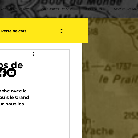
LASSEMENT UCI 2026
CALENDRIER UCI 2026
NOS SÉRIES
VF CYCLING FAN
verte de cols
s séries - Coureurs sans GT
ops de
teurs
Top 10 rouleurs
nche avec le 
puis le Grand 
r nous les 
yclisme
Neo pro