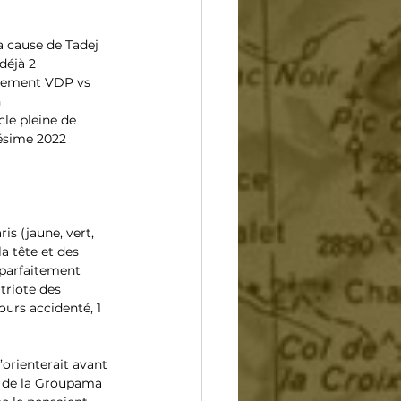
a cause de Tadej 
déjà 2 
ntement VDP vs 
 
le pleine de 
lésime 2022 
is (jaune, vert, 
a tête et des 
 parfaitement 
triote des 
urs accidenté, 1 
’orienterait avant 
e de la Groupama 