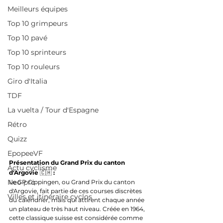
Meilleurs équipes
Top 10 grimpeurs
Top 10 pavé
Top 10 sprinteurs
Top 10 rouleurs
Giro d'Italia
TDF
La vuelta / Tour d'Espagne
Rétro
Quizz
EpopeeVF
Présentation du Grand Prix du canton 
Actu cyclisme
d'Argovie 
🇨🇭
 :
Neo pro
Le GP Gippingen, ou Grand Prix du canton 
d'Argovie, fait partie de ces courses discrètes 
Villes et itinéraire cyclos
du calendrier, mais qui attirent chaque année 
un plateau de très haut niveau. Créée en 1964, 
cette classique suisse est considérée comme 