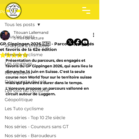
Post
Tous les posts
Titouan Lallemand
Tous les posts
3 min de lecture
GP Gippingen 2026 🇨🇭 - Parcours, engagés
Analyses & Enquêtes
et favoris de la 62e édition
Noté NaN étoiles sur 5.
Preview cyclisme
Présentation du parcours, des engagés et 
Les coureurs
favoris du GP Gippingen 2026, qui aura lieu le 
dimanche 14 juin en Suisse. C'est la seule 
Les équipes
course non World Tour sur le territoire suisse 
Découverte de cols
mais qui parvient à durer dans le temps. 
L'épreuve propose un parcours vallonné en 
Les voix du cyclisme
circuit autour de Luggern.
Géopolitique
Les Tuto cyclisme
Nos séries - Top 10 21e siècle
Nos séries - Coureurs sans GT
Nos séries - Baroudeurs