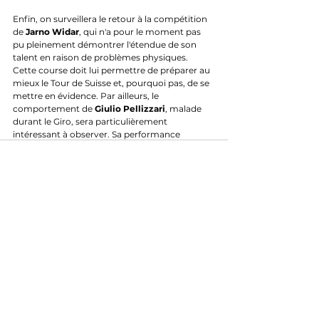
Enfin, on surveillera le retour à la compétition 
de 
Jarno Widar
, qui n'a pour le moment pas 
pu pleinement démontrer l'étendue de son 
talent en raison de problèmes physiques. 
Cette course doit lui permettre de préparer au 
mieux le Tour de Suisse et, pourquoi pas, de se 
mettre en évidence. Par ailleurs, le 
comportement de 
Giulio Pellizzari
, malade 
durant le Giro, sera particulièrement 
intéressant à observer. Sa performance 
permettra de déterminer si son manque de 
résultats était uniquement lié à ses soucis de 
santé ou s'il accusait également une fatigue 
physique plus profonde. Un bon résultat 
constituerait en tout cas un signal très positif.
⭐⭐⭐ Mauro Schmid 
⭐⭐  Thibau Nys - Jan Christen
⭐ Marco Brenner - Alberto Bettiol - Jarno 
Widar - Guilio Pellizzari - Marc Hirschi - 
Clément Champoussin