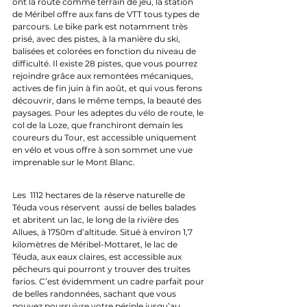
ont la route comme terrain de jeu, la station 
de Méribel offre aux fans de VTT tous types de 
parcours. Le bike park est notamment très 
prisé, avec des pistes, à la manière du ski, 
balisées et colorées en fonction du niveau de 
difficulté. Il existe 28 pistes, que vous pourrez 
rejoindre grâce aux remontées mécaniques, 
actives de fin juin à fin août, et qui vous ferons 
découvrir, dans le même temps, la beauté des 
paysages. Pour les adeptes du vélo de route, le 
col de la Loze, que franchiront demain les 
coureurs du Tour, est accessible uniquement 
en vélo et vous offre à son sommet une vue 
imprenable sur le Mont Blanc.
Les  1112 hectares de l
a réserve naturelle de 
Téuda vous réservent  aussi de belles balades 
et abritent un lac, le long de la rivière des 
Allues, à 1750m d’altitude. Situé à environ 1,7 
kilomètres de Méribel-Mottaret, le lac de 
Téuda, aux eaux claires, est accessible aux 
pêcheurs qui pourront y trouver des truites 
farios. C’est évidemment un cadre parfait pour 
de belles randonnées, sachant que vous 
pouvez poursuivre votre périple jusqu’au 