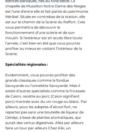
édifices baroques, nés au XVIe siècle. 
La 
chapelle de Mussillon Notre Dame des Neiges 
est l'une d'entre elle et fait partie du patrimoine 
Méribel. Située en contrebas de la station, elle 
est sur le chemin de la Scierie du Raffort. Cela 
vous permettra de découvrir le 
fonctionnement d’une scierie et de son 
moulin. Si l'extérieur est en accès libre toute 
l’année, c’est bien en été que vous pourrez 
profiter au mieux en visitant l’intérieur de la 
Scierie. 
Spécialités régionales :
Evidemment, vous pourrez profiter des 
grands classiques comme la fondue 
Savoyarde ou l’omelette Savoyarde. Mais il 
existe d’autres spécialités comme la fricassée 
de Caion, recette au porc (Caion signifiant 
porc) marinée avec du vin rouge ou blanc. Par 
ailleurs, pour les adeptes d’alcool fort, ne 
repartez pas sans une bouteille de liqueur de 
Génépi, à base de plantes aromatiques, qui 
aurait des vertus digestives. Allez par ailleurs 
faire un tour par ailleurs Chez Kiki, un 