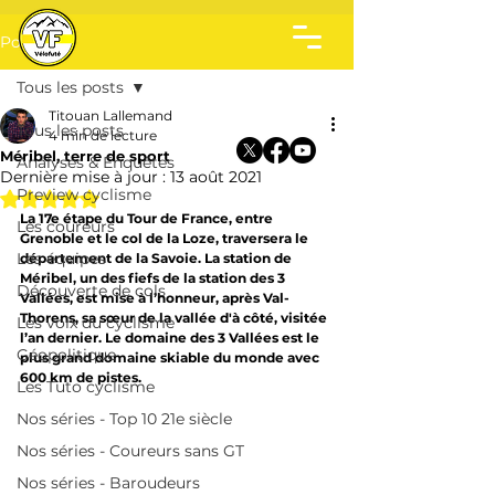
Post
Tous les posts
Titouan Lallemand
Tous les posts
4 min de lecture
Méribel, terre de sport
Analyses & Enquêtes
Dernière mise à jour :
13 août 2021
Preview cyclisme
Noté NaN étoiles sur 5.
La 17e étape du Tour de France, entre 
Les coureurs
Grenoble et le col de la Loze, traversera le 
Les équipes
département de la Savoie. La station de 
Méribel, un des fiefs de la station des 3 
Découverte de cols
Vallées, est mise à l’honneur, après Val-
Thorens, sa sœur de la vallée d'à côté, visitée 
Les voix du cyclisme
l’an dernier. Le domaine des 3 Vallées est le 
Géopolitique
plus grand domaine skiable du monde avec 
600 km de pistes.
Les Tuto cyclisme
Nos séries - Top 10 21e siècle
Nos séries - Coureurs sans GT
Nos séries - Baroudeurs