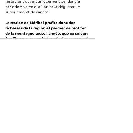
restaurant ouvert uniquement pendant la 
période hivernale, où on peut déguster un 
super magret de canard. 
La station de Méribel profite donc des 
richesses de la région et permet de profiter 
de la montagne toute l’année, que ce soit en 
famille ou entre amis, à partir du moment où 
vous aimez à minima la randonnée. Et elle 
sera le théâtre d'un magnifique spectacle 
lors de la 17ème étape du Tour, où nous 
misons sur la victoire d'un français. 
Villes et itinéraire cyclos