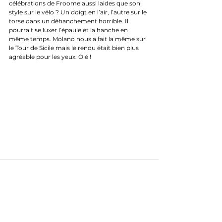
célébrations de Froome aussi laides que son 
style sur le vélo ? Un doigt en l’air, l’autre sur le 
torse dans un déhanchement horrible. Il 
pourrait se luxer l’épaule et la hanche en 
même temps. Molano nous a fait la même sur 
le Tour de Sicile mais le rendu était bien plus 
agréable pour les yeux. Olé !
Bonus "Les Seigneurs" :
 Eux ne gagnent pas 
mais savent laisser la victoire aux “petits”. Les 
Grands Seigneurs; ils savent récompenser 
l’effort du solide baroudeur parti au km 0, qui 
finit en trainant la caravane. Le seigneur 
pourrait régler le sprint et s'imposer 
facilement, mais non. Il le laisse triompher.