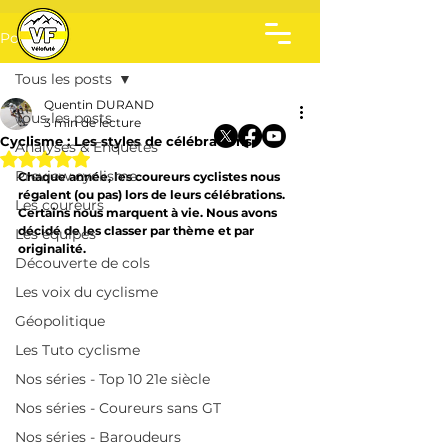
Post
Tous les posts
Quentin DURAND
Tous les posts
3 min de lecture
Cyclisme : Les styles de célébrations
Analyses & Enquêtes
Noté NaN étoiles sur 5.
Preview cyclisme
Chaque année, les coureurs cyclistes nous 
régalent (ou pas) lors de leurs célébrations. 
Les coureurs
Certains nous marquent à vie. Nous avons 
décidé de les classer par thème et par 
Les équipes
originalité. 
Découverte de cols
Les voix du cyclisme
Géopolitique
Les Tuto cyclisme
Nos séries - Top 10 21e siècle
Nos séries - Coureurs sans GT
Nos séries - Baroudeurs