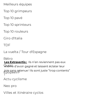
Meilleurs équipes
Top 10 grimpeurs
Top 10 pavé
Top 10 sprinteurs
Top 10 rouleurs
Giro d'Italia
TDF
La vuelta / Tour d'Espagne
Rétro
Les Extravertis :
  Ils n’en reviennent pas eux 
Quizz
même d’avoir gagné et laissent éclater leur 
joie sans retenue ! Ils sont juste “trop contents” 
EpopeeVF
!
Actu cyclisme
Neo pro
Villes et itinéraire cyclos