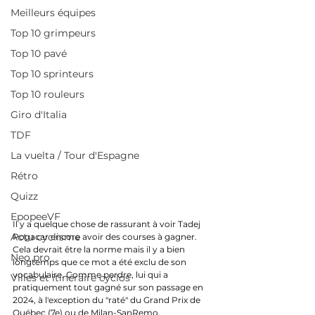
Meilleurs équipes
Top 10 grimpeurs
Top 10 pavé
Top 10 sprinteurs
Top 10 rouleurs
Giro d'Italia
TDF
La vuelta / Tour d'Espagne
Rétro
Quizz
EpopeeVF
Il y a quelque chose de rassurant à voir Tadej 
Actu cyclisme
Pogacar encore avoir des courses à gagner. 
Cela devrait être la norme mais il y a bien 
Neo pro
longtemps que ce mot a été exclu de son 
vocabulaire. Comme perdre, lui qui a 
Villes et itinéraire cyclos
pratiquement tout gagné sur son passage en 
2024, à l'exception du "raté" du Grand Prix de 
Québec (7e) ou de Milan-SanRemo, 