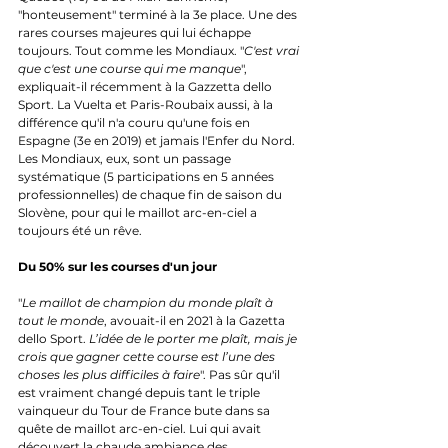
"honteusement" terminé à la 3e place. Une des 
rares courses majeures qui lui échappe 
toujours. Tout comme les Mondiaux. "
C'est vrai 
que c'est une course qui me manque
", 
expliquait-il récemment à la Gazzetta dello 
Sport. La Vuelta et Paris-Roubaix aussi, à la 
différence qu'il n'a couru qu'une fois en 
Espagne (3e en 2019) et jamais l'Enfer du Nord. 
Les Mondiaux, eux, sont un passage 
systématique (5 participations en 5 années 
professionnelles) de chaque fin de saison du 
Slovène, pour qui le maillot arc-en-ciel a 
toujours été un rêve.
Du 50% sur les courses d'un jour
"
Le maillot de champion du monde plaît à 
tout le monde
, avouait-il en 2021 à la Gazetta 
dello Sport. 
L’idée de le porter me plaît, mais je 
crois que gagner cette course est l’une des 
choses les plus difficiles à faire
". Pas sûr qu'il 
est vraiment changé depuis tant le triple 
vainqueur du Tour de France bute dans sa 
quête de maillot arc-en-ciel. Lui qui avait 
découvert la chaude ambiance des 