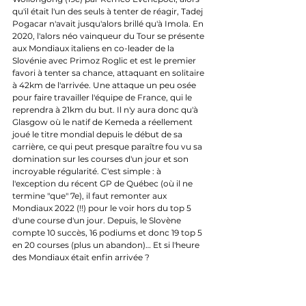
qu'il était l'un des seuls à tenter de réagir, Tadej 
Pogacar n'avait jusqu'alors brillé qu'à Imola. En 
2020, l'alors néo vainqueur du Tour se présente 
aux Mondiaux italiens en co-leader de la 
Slovénie avec Primoz Roglic et est le premier 
favori à tenter sa chance, attaquant en solitaire 
à 42km de l'arrivée. Une attaque un peu osée 
pour faire travailler l'équipe de France, qui le 
reprendra à 21km du but. Il n'y aura donc qu'à 
Glasgow où le natif de Kemeda a réellement 
joué le titre mondial depuis le début de sa 
carrière, ce qui peut presque paraître fou vu sa 
domination sur les courses d'un jour et son 
incroyable régularité. C'est simple : à 
l'exception du récent GP de Québec (où il ne 
termine "que" 7e), il faut remonter aux 
Mondiaux 2022 (!!) pour le voir hors du top 5 
d'une course d'un jour. Depuis, le Slovène 
compte 10 succès, 16 podiums et donc 19 top 5 
en 20 courses (plus un abandon)… Et si l'heure 
des Mondiaux était enfin arrivée ?