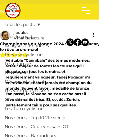
Post
Tous les posts
jibduluc
Tous les posts
4 min de lecture
Championnat du Monde 2024 : Tadej Pogacar,
Analyses & Enquêtes
le rêve arc-en-ciel
Noté NaN étoiles sur 5.
Preview cyclisme
Véritable "Cannibale" des temps modernes, 
Les coureurs
acteur majeur de toutes les courses qu'il 
dispute, sur tous les terrains, et 
Les équipes
régulièrement vainqueur, Tadej Pogacar n'a 
Découverte de cols
en revanche encore jamais été champion du 
monde. Souvent favori, médaillé de bronze 
Les voix du cyclisme
l'an passé, le Slovène ne s'en cache pas : il 
Géopolitique
rêve du maillot irisé. Et, ce, dès Zurich, 
parfaitement taillé pour ses qualités.
Les Tuto cyclisme
Nos séries - Top 10 21e siècle
Nos séries - Coureurs sans GT
Nos séries - Baroudeurs