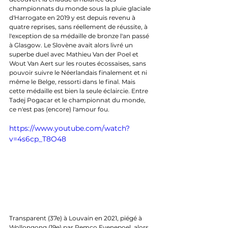
championnats du monde sous la pluie glaciale 
d'Harrogate en 2019 y est depuis revenu à 
quatre reprises, sans réellement de réussite, à 
l'exception de sa médaille de bronze l'an passé 
à Glasgow. Le Slovène avait alors livré un 
superbe duel avec Mathieu Van der Poel et 
Wout Van Aert sur les routes écossaises, sans 
pouvoir suivre le Néerlandais finalement et ni 
même le Belge, ressorti dans le final. Mais 
cette médaille est bien la seule éclaircie. Entre 
Tadej Pogacar et le championnat du monde, 
ce n'est pas (encore) l'amour fou.
https://www.youtube.com/watch?
v=4s6cp_T8O48
Transparent (37e) à Louvain en 2021, piégé à 
Wollongong (19e) par Remco Evenepoel, alors 