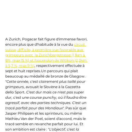
A Zurich, Pogacar fait figure d'immense favori, 
encore plus que d'habitude à la vue du 
circuit 
suisse, difficile, à première vue favorable aux 
grimpeurs avec  la Zürichbergstrasse (1,1km à 
8%, max 15 %) et l'ascension de Witikon (2,3km 
à 5,7 %, max 9 %)
, respectivement effectuée à 
sept et huit reprises.Un parcours qui plait 
beaucoup au médaillé de bronze de Glasgow. 
"
Cette année, c'est clairement plus taillé pour 
grimpeurs
, avouait le Slovène à la Gazzetta 
dello Sport. 
C'est dur mais ce n'est pas super 
dur, c'est une course punchy, où il faudra être 
agressif, avec des parties techniques. C'est un 
tracé parfait pour des Mondiaux
". Pas sûr que 
Jasper Philipsen et les sprinteurs, ou même 
Mathieu Van der Poel, soient d'accord, mais le 
tracé semble en revanche parfait pour lui. Et 
son ambition est claire : "
L'objectif, c'est la 