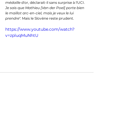
médaille 
d'or, déclarait-il sans surprise à l'UCI. 
Je sais que Mathieu [Van der Poel] porte bien 
le maillot arc-en-ciel, mais je veux le lui 
prendre
". Mais le Slovène reste prudent.
https://www.youtube.com/watch?
v=zpluqMuNhtU
Il sait mieux que quiconque à quel point il est 
facile de se faire piéger en étant l'ultra favori 
que tout le monde attend. A quel point 
certains champions du monde n'étaient 
absolument pas attendus (Mads Pedersen en 
2019). A quel point le scénario attendu est 
parfois si loin de la réalité. "
L'an dernier, tout le 
monde pensait que les Mondiaux de Glasgow 
terminerait par un sprint et regardez ce qu'il 
s'est passé
, rappelait-il. 
Peu importe le tracé, 