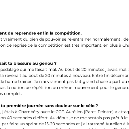
nt de reprendre enfin la compétition.
t vraiment du bien de pouvoir se ré-entrainer normalement , de
ion de reprise de la compétition est très important, en plus à Ch
ait ta blessure au genou ?
édalage qui me faisait mal. Au bout de 20 minutes j'avais mal. Si
cela revenait au bout de 20 minutes à nouveau. Entre fin décembre
5 de home trainer. Je n'ai vraiment pas fait grand chose à part du s
 a pas la notion de répétition du même mouvement pour le genou. 
os complet.
ta première journée sans douleur sur le vélo ?
, j'étais à Chambéry avec le CCF. Aurélien (Paret-Peintre) a atta
on 40 secondes d'effort. Au début je ne me sentais pas prêt à le 
par faire un sprint de 15-20 secondes et j'ai rattrapé Aurélien à la