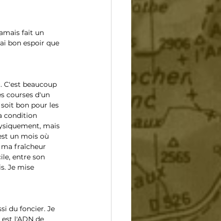
amais fait un 
ai bon espoir que 
. C'est beaucoup 
es courses d'un 
 soit bon pour les 
a condition 
hysiquement, mais 
est un mois où 
e ma fraîcheur 
le, entre son 
s. Je mise 
i du foncier. Je 
 est l'ADN de 