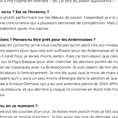
s à ma copine en rentrant : "ah, j'ai pris du plaisir aujourd'hui !" 
 es-tu ? Est ce l'inconnu ?
is plutôt performant sur les débuts de saison. Cependant je n'ai j
une concurrence qui a plusieurs semaines de compétition. Mais j'
pidement après ma reprise.
tions ? Penses-tu être prêt pour les Ardennaises ?
pas en cyclisme, je ne vous cache pas qu'on perd vite son niveau
bons espoirs pour que cela soit suffisant pour les Ardennaises et l
n Grand Tour, je serais moins serein, mais j'ai bon espoir que cela
sur le Pays Basque pour aller chercher les derniers points de m
r les classiques avec La Brabançonne. Je suis reparti de loin p
ndicateurs à l'entraînement. Je me dis aussi que le mois de mars 
j'espère qu'il y aura un peu moins d'énergie dans le peloton et qu
ense à Arnaud Démare, qui a eu une première partie de 2020 diffici
 blessure, et qui derrière a claqué 14 victoires en étant très frai
ur. 
-tu en ce moment ?
é sur les courses d'un jour. Je bosse mon punch mais je fais auss
é foncier et moitié puncheur. Je fais aussi pas mal de dénivelé, qui