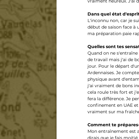
vraiment heureux. J'ai di
Dans quel état d'esprit
L'inconnu non, car je su
début de saison face à 
ma préparation paie ra
Quelles sont tes sensa
Quand on ne s'entraîne 
de travail mais j'ai de 
jour. Pour le départ d'u
Ardennaises. Je compte 
physique avant d'entame
j'ai vraiment de bons i
cela roule très fort et 
fera la différence. Je p
confinement en UAE et sa
vraiment sur ma fraîche
Comment te prépares
Mon entraînement est ax
dirais que je fais moiti