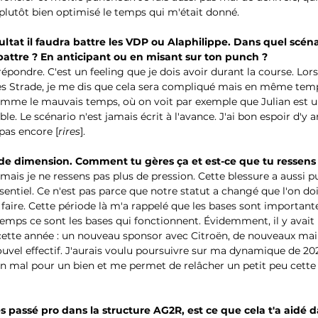
 plutôt bien optimisé le temps qui m'était donné. 
ultat il faudra battre les VDP ou Alaphilippe. Dans quel scéna
battre ? En anticipant ou en misant sur ton punch ?
répondre. C'est un feeling que je dois avoir durant la course. Lors
s Strade, je me dis que cela sera compliqué mais en même temps,
mme le mauvais temps, où on voit par exemple que Julian est un 
ble. Le scénario n'est jamais écrit à l'avance. J'ai bon espoir d'y a
pas encore [
rires
]. 
de dimension. Comment tu gères ça et est-ce que tu ressens 
e mais je ne ressens pas plus de pression. Cette blessure a aussi
sentiel. Ce n'est pas parce que notre statut a changé que l'on do
faire. Cette période là m'a rappelé que les bases sont important
mps ce sont les bases qui fonctionnent. Évidemment, il y avait 
ette année : un nouveau sponsor avec Citroën, de nouveaux maill
uvel effectif. J'aurais voulu poursuivre sur ma dynamique de 20
un mal pour un bien et me permet de relâcher un petit peu cette 
s passé pro dans la structure AG2R, est ce que cela t'a aidé d