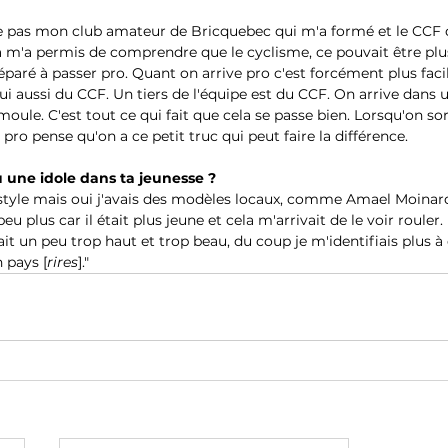
lie pas mon club amateur de Bricquebec qui m'a formé et le CCF q
m'a permis de comprendre que le cyclisme, ce pouvait être plus
éparé à passer pro. Quant on arrive pro c'est forcément plus facil
ui aussi du CCF. Un tiers de l'équipe est du CCF. On arrive dans
oule. C'est tout ce qui fait que cela se passe bien. Lorsqu'on so
 pro pense qu'on a ce petit truc qui peut faire la différence. 
 une idole dans ta jeunesse ?
style mais oui j'avais des modèles locaux, comme Amael Moinar
u plus car il était plus jeune et cela m'arrivait de le voir rouler.
it un peu trop haut et trop beau, du coup je m'identifiais plus à
 pays [
rires
]."