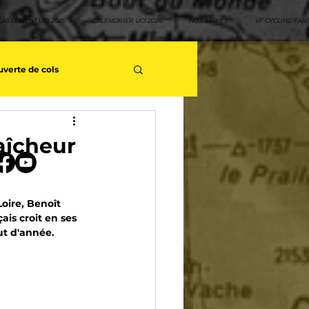
LASSEMENT UCI 2026
CALENDRIER UCI 2026
NOS SÉRIES
VF CYCLING FAN
verte de cols
s séries - Coureurs sans GT
aîcheur
teurs
Top 10 rouleurs
oire, Benoît 
is croit en ses 
ut d'année. 
yclisme
Neo pro