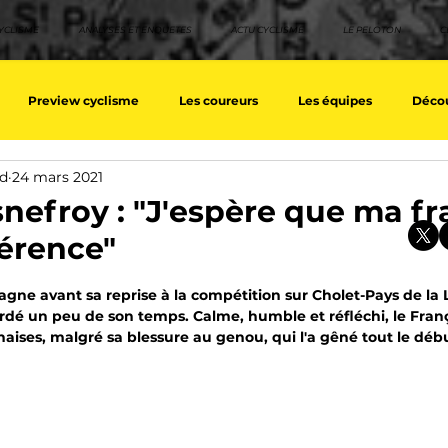
YCLISME
ANALYSES ET ENQUETES
ACTU CYCLISME
LE PELOTON
C
Preview cyclisme
Les coureurs
Les équipes
Décou
nd
24 mars 2021
ique
Les Tuto cyclisme
Nos séries - Top 10 21e siècle
No
nefroy : "J'espère que ma fr
férence"
eurs équipes
Top 10 grimpeurs
Top 10 pavé
Top 10 sprin
sur 5.
gne avant sa reprise à la compétition sur Cholet-Pays de la L
dé un peu de son temps. Calme, humble et réfléchi, le França
aises, malgré sa blessure au genou, qui l'a gêné tout le déb
a / Tour d'Espagne
Rétro
Quizz
EpopeeVF
Actu c