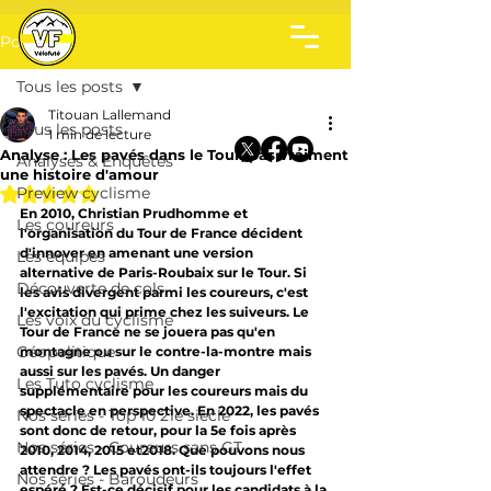
Post
Tous les posts
Titouan Lallemand
Tous les posts
1 min de lecture
Analyse : Les pavés dans le Tour, pas vraiment
Analyses & Enquêtes
une histoire d'amour
Noté NaN étoiles sur 5.
Preview cyclisme
En 2010, Christian Prudhomme et 
Les coureurs
l'organisation du Tour de France décident 
d'innover en amenant une version 
Les équipes
alternative de Paris-Roubaix sur le Tour. Si 
Découverte de cols
les avis divergent parmi les coureurs, c'est 
l'excitation qui prime chez les suiveurs. Le 
Les voix du cyclisme
Tour de France ne se jouera pas qu'en 
Géopolitique
montagne ou sur le contre-la-montre mais 
aussi sur les pavés. Un danger 
Les Tuto cyclisme
supplémentaire pour les coureurs mais du 
spectacle en perspective. En 2022, les pavés 
Nos séries - Top 10 21e siècle
sont donc de retour, pour la 5e fois après 
Nos séries - Coureurs sans GT
2010, 2014, 2015 et2018. Que pouvons nous 
attendre ? Les pavés ont-ils toujours l'effet 
Nos séries - Baroudeurs
espéré ? Est-ce décisif pour les candidats à la 