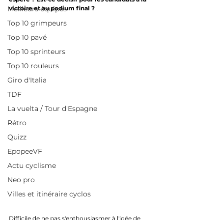
Meilleurs équipes
victoire et au podium final ?
Top 10 grimpeurs
Top 10 pavé
Top 10 sprinteurs
Top 10 rouleurs
Giro d'Italia
TDF
La vuelta / Tour d'Espagne
Rétro
Quizz
EpopeeVF
Actu cyclisme
Neo pro
Villes et itinéraire cyclos
Difficile de ne pas s'enthousiasmer à l'idée de 