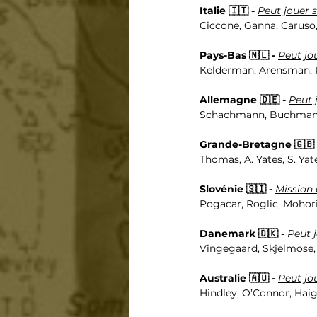
Italie 🇮🇹 - 
Peut jouer s
Ciccone,
Ganna, Caruso, 
Pays-Bas 🇳🇱 - 
Peut jo
Kelderman, Arensman, K
Allemagne 🇩🇪 - 
Peut 
Schachmann, Buchmann
Grande-Bretagne 🇬🇧 
Thomas, A. Yates, S. Ya
Slovénie 🇸🇮 - 
Mission
Pogacar, Roglic, Mohori
Danemark 🇩🇰 - 
Peut j
Vingegaard, Skjelmose, 
Australie 🇦🇺 - 
Peut jo
Hindley, O’Connor, Haig