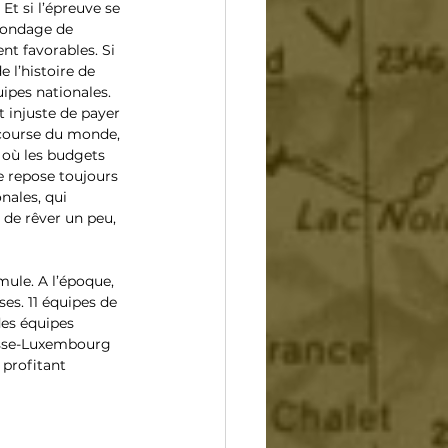
Et si l’épreuve se 
sondage de 
nt favorables. Si 
e l’histoire de 
uipes nationales. 
 injuste de payer 
 course du monde, 
 où les budgets 
e repose toujours 
nales, qui 
 de rêver un peu, 
mule. A l’époque, 
es. 11 équipes de 
des équipes 
isse-Luxembourg 
 profitant 