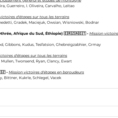
 classement général et étapes de montagne
ra, Guerreiro, I. Oliveira, Carvalho, Leitao
victoires d'étapes sur tous les terrains
nedetti, Gradek, Maciejuk, Owsian, Wisniowski, Bodnar
ythrée, Afrique du Sud, Éthiopie) 🇪🇷🇿🇦🇪🇹 - 
Mission victoire
od, Gibbons, Kudus, Tesfatsion, Ghebreigzabhier, Grmay
ctoires d'étapes sur tous les terrains
 Mullen, Twonsend, Ryan, Clancy, Ewart
🇿 - 
Mission victoires d'étapes en baroudeurs
y, Bittner, Kukrle, Schlegel, Vacek