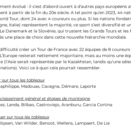
ment évolué : il s’est d’abord ouvert à d’autres pays européens a
 à partir de la fin du 20e siècle. A tel point qu’en 2023, 44 nat
orld Tour, dont 24 avec 4 coureurs ou plus. Si les nations fondat
ne, Italie) représentent la majorité, ce sport s’est diversifié et u
i. Le Danemark et la Slovénie, qui trustent les Grands Tours et l
éés une place de choix dans cette nouvelle hiérarchie mondiale.
 L’Europe resterait nettement majoritaire, mais au moins une éq
e (l’Asie serait représentée par le Kazakhstan, tandis qu’une sélec
nations). Voici ce à quoi cela pourrait ressembler.
 sur tous les tableaux
Alaphilippe, Madouas, Cavagna, Démare, Laporte
 classement général et étapes de montagne
ez, Landa, Bilbao, Castroviejo, Aranburu, Garcia Cortina
uer sur tous les tableaux
ilipsen, Van Wilder, Benoot, Wellens, Lampaert, De Lie