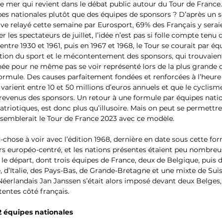
e mer qui revient dans le débat public autour du Tour de France. 
pes nationales plutôt que des équipes de sponsors ? D’après un 
ctive relayé cette semaine par Eurosport, 69% des Français y seraie
er les spectateurs de juillet, l’idée n’est pas si folle compte tenu d
 entre 1930 et 1961, puis en 1967 et 1968, le Tour se courait par éq
ation du sport et le mécontentement des sponsors, qui trouvaient
née pour ne même pas se voir représenté lors de la plus grande
formule. Des causes parfaitement fondées et renforcées à l’heure
varient entre 10 et 50 millions d’euros annuels et que le cyclism
 revenus des sponsors. Un retour à une formule par équipes natio
patriotiques, est donc plus qu’illusoire. Mais on peut se permettre
ssemblerait le Tour de France 2023 avec ce modèle.
d-chose à voir avec l’édition 1968, dernière en date sous cette for
urs européo-centré, et les nations présentes étaient peu nombreus
 le départ, dont trois équipes de France, deux de Belgique, puis 
, d’Italie, des Pays-Bas, de Grande-Bretagne et une mixte de Su
 Néerlandais Jan Janssen s’était alors imposé devant deux Belges,
ntes côté français. 
2 équipes nationales