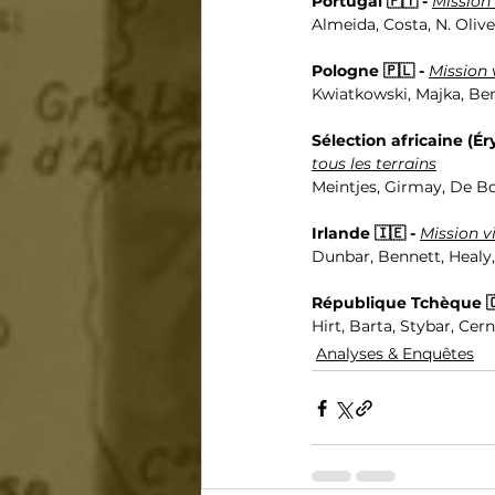
Portugal 🇵🇹 - 
Mission
Almeida, Costa, N. Olivei
Pologne 🇵🇱 - 
Mission 
Kwiatkowski, Majka, Be
Sélection africaine (Ér
tous les terrains
Meintjes, Girmay, De B
Irlande 🇮🇪 - 
Mission vi
Dunbar, Bennett, Healy,
République Tchèque 🇨
Hirt, Barta, Stybar, Cern
Analyses & Enquêtes