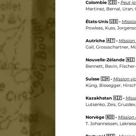
Colombie 🇨🇴 - 
Peut jo
Martinez, Bernal, Uran, 
États-Unis 🇺🇸 - 
Missio
Powless, Kuss, Jorgens
Autriche 🇦🇹 - 
Mission 
Gall, Grossschartner, M
Nouvelle-Zélande 🇳🇿 
Bennett, Bevin, Fischer
Suisse 🇨🇭 - 
Mission vic
Küng, Bissegger, Hirschi
Kazakhstan 🇰🇿 - 
Miss
Lutsenko, Zeis, Gruzdev
Norvège 🇳🇴 - 
Mission
T. Johannessen, Leknessu