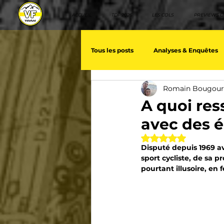
ACCUEIL
TDF 2026
LES COLS
PREVIEWS C
Tous les posts
Analyses & Enquêtes
Romain Bougou
Les voix du cyclisme
Géopolit
A quoi res
avec des é
Nos séries - Baroudeurs
Meill
Noté NaN étoiles 
Disputé depuis 1969 av
sport cycliste, de sa p
pourtant illusoire, en 
Giro d'Italia
TDF
La vuelt
Villes et itinéraire cyclos