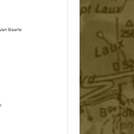
Van Baarle
n