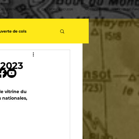
LASSEMENT UCI 2026
CALENDRIER UCI 2026
NOS SÉRIES
VF CYCLING FAN
verte de cols
s séries - Coureurs sans GT
 2023
teurs
Top 10 rouleurs
e vitrine du 
 nationales, 
yclisme
Neo pro