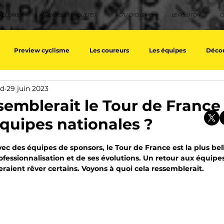
YCLISME
ANALYSES ET ENQUETES
ACTU CYCLISME
LE PELOTON
C
Preview cyclisme
Les coureurs
Les équipes
Décou
rd
29 juin 2023
ique
Les Tuto cyclisme
Nos séries - Top 10 21e siècle
No
semblerait le Tour de France
quipes nationales ?
eurs équipes
Top 10 grimpeurs
Top 10 pavé
Top 10 sprin
sur 5.
ec des équipes de sponsors, le Tour de France est la plus bell
rofessionnalisation et de ses évolutions. Un retour aux équipes
feraient rêver certains. Voyons à quoi cela ressemblerait.
a / Tour d'Espagne
Rétro
Quizz
EpopeeVF
Actu c