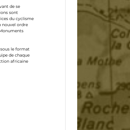
vant de se 
ions sont 
rices du cyclisme 
n nouvel ordre 
es Monuments 
uipe de chaque 
tion africaine 