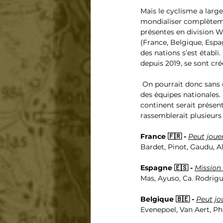
Mais le cyclisme a large
mondialiser complètement
présentes en division W
(France, Belgique, Espag
des nations s’est établ
depuis 2019, se sont cr
 On pourrait donc sans difficulté créer un Tour de France avec 22 équipes de 8 coureurs sous le format 
des équipes nationales.
continent serait présent
rassemblerait plusieurs 
France 🇫🇷 - 
Peut jouer
Bardet, Pinot, Gaudu, 
Espagne 🇪🇸 - 
Mission
Mas, Ayuso, Ca. Rodrigu
Belgique 🇧🇪 - 
Peut jo
Evenepoel, Van Aert, Ph