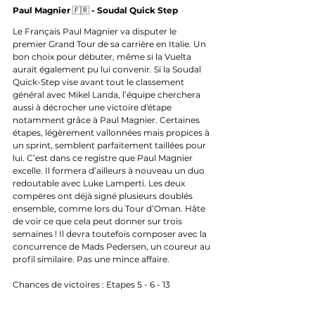
Paul Magnier 
🇫🇷 
- Soudal Quick Step
Le Français Paul Magnier va disputer le 
premier Grand Tour de sa carrière en Italie. Un 
bon choix pour débuter, même si la Vuelta 
aurait également pu lui convenir. Si la Soudal 
Quick-Step vise avant tout le classement 
général avec Mikel Landa, l’équipe cherchera 
aussi à décrocher une victoire d'étape 
notamment grâce à Paul Magnier. Certaines 
étapes, légèrement vallonnées mais propices à 
un sprint, semblent parfaitement taillées pour 
lui. C’est dans ce registre que Paul Magnier 
excelle. Il formera d’ailleurs à nouveau un duo 
redoutable avec Luke Lamperti. Les deux 
compères ont déjà signé plusieurs doublés 
ensemble, comme lors du Tour d’Oman. Hâte 
de voir ce que cela peut donner sur trois 
semaines ! Il devra toutefois composer avec la 
concurrence de Mads Pedersen, un coureur au 
profil similaire. Pas une mince affaire.
Chances de victoires : Etapes 5 - 6 - 13 