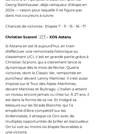
Georg Steinhauser, déjà vainqueur d’étape en 
2024 — raison pour laquelle il ne figure pas 
dans nos coureurs à suivre.
Chances de victoires : Etapes 7 - 11 - 15 - 16 - 17
Christian Scaroni  
🇮🇹 
- XDS Astana 
Si Astana en est là aujourd’hui, en train 
d'effectuer une remontada historique au 
classement UCI, c’est en grande partie grâce à 
Christian Scaroni, qui a clairement lancé la 
dynamique dès le mois de février. Quatre 
victoires, dont la Classic Var, remportée en 
puncheur devant Lenny Martinez. Il s’est aussi 
imposé sur le Tour des Alpes-Maritimes, 
devant Martinez et Buitrago. L’Italien a atteint 
un niveau encore jamais vu chez lui. À 27 ans, il 
est dans la forme de sa vie. Et malgré sa 
blessure sur les Strade Bianche, qui l’a 
empêché d’être compétitif sur les 
Ardennaises, il attaque ce Giro avec de 
multiples opportunités de briller en baroudeur. 
On lui voit au moins six étapes favorables à 
une victoire.