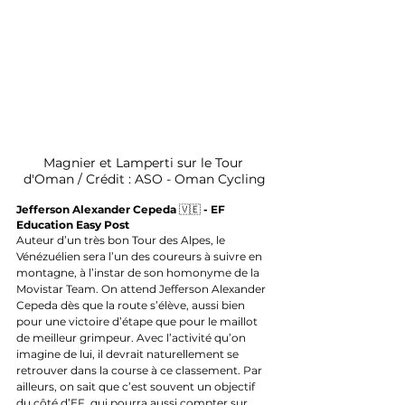
Magnier et Lamperti sur le Tour 
d'Oman / Crédit : ASO - Oman Cycling
Jefferson Alexander Cepeda 
🇻🇪
 - EF 
Education Easy Post
Auteur d’un très bon Tour des Alpes, le 
Vénézuélien sera l’un des coureurs à suivre en 
montagne, à l’instar de son homonyme de la 
Movistar Team. On attend Jefferson Alexander 
Cepeda dès que la route s’élève, aussi bien 
pour une victoire d’étape que pour le maillot 
de meilleur grimpeur. Avec l’activité qu’on 
imagine de lui, il devrait naturellement se 
retrouver dans la course à ce classement. Par 
ailleurs, on sait que c’est souvent un objectif 
du côté d’EF, qui pourra aussi compter sur 