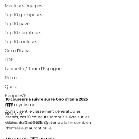
Meilleurs équipes
Top 10 grimpeurs
Top 10 pavé
Top 10 sprinteurs
Top 10 rouleurs
Giro d'Italia
TDF
La vuelta / Tour d'Espagne
Rétro
Quizz
EpopeeVF
10 coureurs à suivre sur le Giro d'Italia 2025 
Actu cyclisme
🇮🇹
Qu'ils visent le classement général ou les 
Neo pro
étapes, ces 10 coureurs seront à suivre sur les 
Villes et itinéraire cyclos
routes du Giro 2025. On verra à la fin combien 
d'entres eux auront brillé.