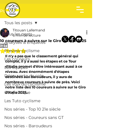
Post
Tous les posts
Titouan Lallemand
Tous les posts
6 min de lecture
10 coureurs à suivre sur le Giro d'Italia 2025
Analyses & Enquêtes
🇮🇹
Noté NaN étoiles sur 5.
Preview cyclisme
Il n'y a pas que le classement général qui 
Les coureurs
compte, il y a aussi les étapes et ce Tour 
d'Italie promet d'être intéressant aussi à ce 
Les équipes
niveau. Avec énormément d'étapes 
Découverte de cols
destinées aux baroudeurs, il y aura de 
nombreux coureurs à suivre de près. Voici 
Les voix du cyclisme
notre liste des 10 coureurs à suivre sur le Giro 
Géopolitique
d'Italia 2025.
Les Tuto cyclisme
Nos séries - Top 10 21e siècle
Nos séries - Coureurs sans GT
Nos séries - Baroudeurs