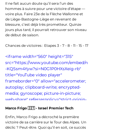
Il ne fait aucun doute qu’il sera l’un des 
hommes à suivre pour une victoire d’étape — 
voire plus. Faire 23e de la Flèche Wallonne et 
de Liège-Bastogne-Liège en revenant de 
blessure, c’est déjà très prometteur. Quinze 
jours plus tard, il pourrait retrouver son niveau 
de début de saison.
Chances de victoires : Etapes 3 - 7 - 8 - 11 - 15 - 17
<iframe width="560" height="315" 
src="https://www.youtube.com/embed/n
-KQSsm4Yyw?si=N0G1P0HXsXeig-rb" 
title="YouTube video player" 
frameborder="0" allow="accelerometer; 
autoplay; clipboard-write; encrypted-
media; gyroscope; picture-in-picture; 
web-share" referrerpolicy="strict-origin-
when-cross-origin" allowfullscreen>
Marco Frigo 🇮🇹 - Israel Premier Tech
</iframe>
Enfin, Marco Frigo a décroché la première 
victoire de sa carrière sur le Tour des Alpes. Un 
déclic ? Peut-être. Quoi qu’il en soit, ce succès 