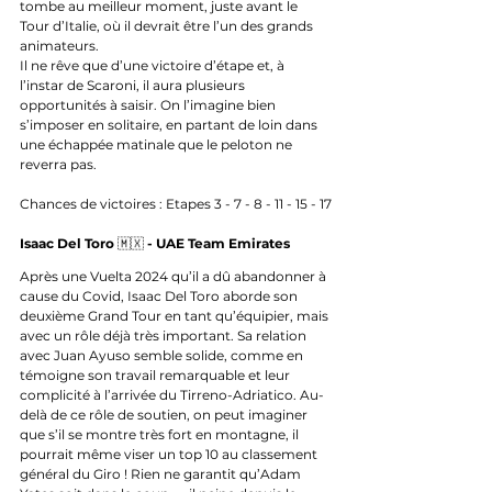
tombe au meilleur moment, juste avant le 
Tour d’Italie, où il devrait être l’un des grands 
animateurs.
Il ne rêve que d’une victoire d’étape et, à 
l’instar de Scaroni, il aura plusieurs 
opportunités à saisir. On l’imagine bien 
s’imposer en solitaire, en partant de loin dans 
une échappée matinale que le peloton ne 
reverra pas.
Chances de victoires : Etapes 3 - 7 - 8 - 11 - 15 - 17
Isaac Del Toro 
🇲🇽
 - UAE Team Emirates
Après une Vuelta 2024 qu’il a dû abandonner à 
cause du Covid, Isaac Del Toro aborde son 
deuxième Grand Tour en tant qu’équipier, mais 
avec un rôle déjà très important. Sa relation 
avec Juan Ayuso semble solide, comme en 
témoigne son travail remarquable et leur 
complicité à l’arrivée du Tirreno-Adriatico. Au-
delà de ce rôle de soutien, on peut imaginer 
que s’il se montre très fort en montagne, il 
pourrait même viser un top 10 au classement 
général du Giro ! Rien ne garantit qu’Adam 