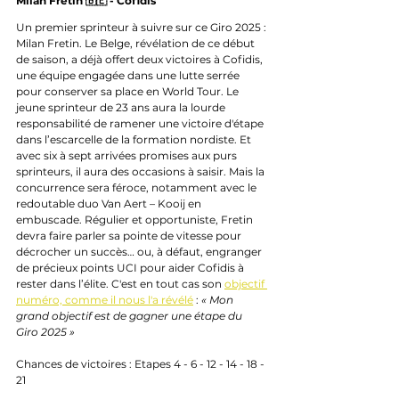
Milan Fretin 🇧🇪 - Cofidis
Un premier sprinteur à suivre sur ce Giro 2025 : 
Milan Fretin. Le Belge, révélation de ce début 
de saison, a déjà offert deux victoires à Cofidis, 
une équipe engagée dans une lutte serrée 
pour conserver sa place en World Tour. Le 
jeune sprinteur de 23 ans aura la lourde 
responsabilité de ramener une victoire d'étape 
dans l’escarcelle de la formation nordiste. Et 
avec six à sept arrivées promises aux purs 
sprinteurs, il aura des occasions à saisir. Mais la 
concurrence sera féroce, notamment avec le 
redoutable duo Van Aert – Kooij en 
embuscade. Régulier et opportuniste, Fretin 
devra faire parler sa pointe de vitesse pour 
décrocher un succès… ou, à défaut, engranger 
de précieux points UCI pour aider Cofidis à 
rester dans l’élite. C'est en tout cas son 
objectif 
numéro, comme il nous l'a révélé
 : 
« Mon 
grand objectif est de gagner une étape du 
Giro 2025 »
Chances de victoires : Etapes 4 - 6 - 12 - 14 - 18 - 
21