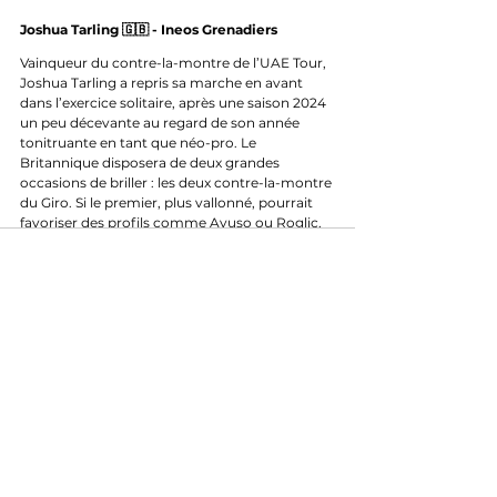
Joshua Tarling 🇬🇧 - Ineos Grenadiers
Vainqueur du contre-la-montre de l’UAE Tour, 
Joshua Tarling a repris sa marche en avant 
dans l’exercice solitaire, après une saison 2024 
un peu décevante au regard de son année 
tonitruante en tant que néo-pro. Le 
Britannique disposera de deux grandes 
occasions de briller : les deux contre-la-montre 
du Giro. Si le premier, plus vallonné, pourrait 
favoriser des profils comme Ayuso ou Roglic, 
le second — à Pise — est nettement plus 
roulant et correspond parfaitement aux 
qualités de Tarling. Il y sera le grand favori.
C’est là qu’on l’attend au tournant !
Chances de victoires : Etapes 2 & 10
Edoardo Zambanini 🇮🇹 - Bahrain Victorious
Moins en vue qu’en fin de saison dernière, 
Edoardo Zambanini présente pourtant un 
profil intéressant. Solide puncheur doté d’une 
bonne pointe de vitesse, il pourrait avoir 
toutes ses chances en baroudeur sur des 