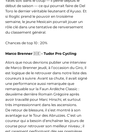
Yates soit dans le coup — il peine depuis le 
début de saison — ce qui pourrait faire de Del 
Toro le dernier véritable lieutenant d’Ayuso. Et 
si Roglic prend le pouvoir en troisième 
semaine, le jeune Mexicain pourrait jouer un 
rôle clé dans une tentative de renversement 
du classement général.
Chances de top 10 : 20%
Marco Brenner 
🇩🇪 
- Tudor Pro Cycling
Alors que nous devrions publier une interview 
de Marco Brenner jeudi, à l’occasion du Giro, il 
est logique de le retrouver dans notre liste des 
coureurs à suivre. Avant sa chute, il avait signé 
une performance aussi remarquée que 
remarquable sur la Faun Ardèche Classic : 
deuxième derrière Romain Grégoire après 
avoir travaillé pour Marc Hirschi, et surtout 
très impressionnant dans les ascensions.
De retour de blessure, il s’est montré à son 
avantage sur le Tour des Abruzzes. C’est un 
coureur qui a besoin d’enchaîner les jours de 
course pour retrouver son meilleur niveau ; il 
est rarement performant dès ses premières 